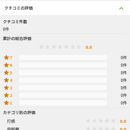
クチコミの評価
クチコミ件数
0件
累計の総合評価
0.0
star
7
0件
star
6
0件
star
5
0件
star
4
0件
star
3
0件
star
2
0件
star
1
0件
カテゴリ別の評価
0.0
打感
0.0
飛距離