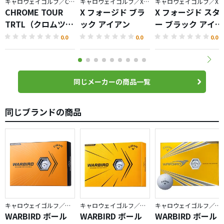
キャロウェイゴルフ／CHROME
キャロウェイゴルフ／X FORGED
キャロウェイゴルフ／X FORGED
CHROME TOUR
X フォージド ブラ
X フォージド スタ
TRTL（クロムツア
ック アイアン
ー ブラック アイア
ータートル）ボー
ン
0.0
0.0
0.0
ル
同じメーカーの商品一覧
同じブランドの商品
キャロウェイゴルフ／WARBIRD
キャロウェイゴルフ／WARBIRD
キャロウェイゴルフ／WARBIRD
WARBIRD ボール
WARBIRD ボール
WARBIRD ボール