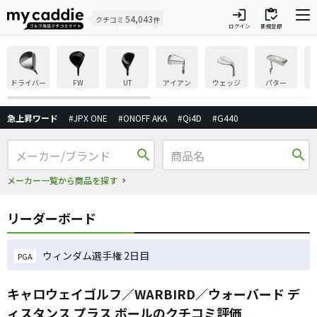
login
inventory
54,043
クチコミ
件
ログイン
新規登録
ドライバー
FW
UT
アイアン
ウェッジ
パター
急上昇ワード
#JPX ONE
#ONOFF AKA
#Qi4D
#G440
search
search
メーカー一覧から商品を探す
リーダーボード
ウィンダム選手権 2日目
PGA
キャロウェイゴルフ／WARBIRD／ウォーバード デ
ィスタンス プラス ボールのクチコミ評価