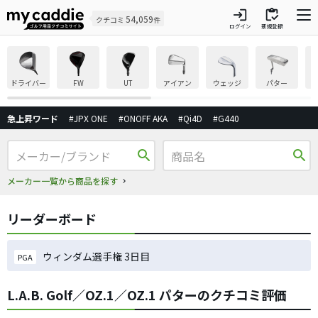
login
inventory
54,059
クチコミ
件
ログイン
新規登録
ドライバー
FW
UT
アイアン
ウェッジ
パター
急上昇ワード
#JPX ONE
#ONOFF AKA
#Qi4D
#G440
search
search
メーカー一覧から商品を探す
リーダーボード
ウィンダム選手権 3日目
PGA
L.A.B. Golf／OZ.1／OZ.1 パターのクチコミ評価