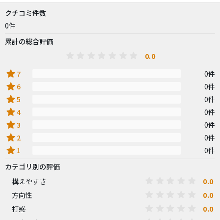
クチコミ件数
0件
累計の総合評価
0.0
star
7
0件
star
6
0件
star
5
0件
star
4
0件
star
3
0件
star
2
0件
star
1
0件
カテゴリ別の評価
0.0
構えやすさ
0.0
方向性
0.0
打感