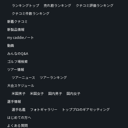
ランキングトップ
売れ筋ランキング
クチコミ評価ランキング
クチコミ件数ランキング
新着クチコミ
新製品情報
my caddieノート
動画
みんなのQ&A
ゴルフ場検索
ツアー情報
ツアーニュース
ツアーランキング
大会スケジュール
米国男子
米国女子
国内男子
国内女子
選手情報
選手名鑑
フォトギャラリー
トッププロのギアセッティング
はじめての方へ
よくある質問