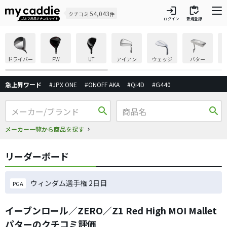
login
inventory
54,043
クチコミ
件
ログイン
新規登録
ドライバー
FW
UT
アイアン
ウェッジ
パター
急上昇ワード
#JPX ONE
#ONOFF AKA
#Qi4D
#G440
search
search
メーカー一覧から商品を探す
リーダーボード
ウィンダム選手権 2日目
PGA
イーブンロール／ZERO／Z1 Red High MOI Mallet
パターのクチコミ評価