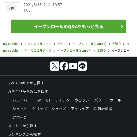
2021/8/16（月）13:57
7件
ぴよ
イーブンロールのQ&Aをもっと見る
my caddie
すべてのゴルフギア
パター
イーブンロール(evnroll)
ZERO
イーブンロール／ZERO／Z1 Red High MOI Mallet パターの口コミ評価
my caddie
すべてのゴルフギア
イーブンロール(evnroll)
ZERO
イーブンロール／ZERO／Z1 Red High MOI Mallet パターの口コミ評価
すべてのギアから探す
カテゴリから製品を探す
ドライバー
FW
UT
アイアン
ウェッジ
パター
ボール
シャフト
グリップ
シューズ
アイウェア
距離計測器
グローブ
メーカーから探す
ランキングから探す