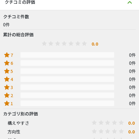
クチコミの評価
クチコミ件数
0件
累計の総合評価
0.0
star
7
0件
star
6
0件
star
5
0件
star
4
0件
star
3
0件
star
2
0件
star
1
0件
カテゴリ別の評価
0.0
構えやすさ
0.0
方向性