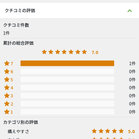
クチコミの評価
クチコミ件数
1件
累計の総合評価
7.0
star
7
1件
star
6
0件
star
5
0件
star
4
0件
star
3
0件
star
2
0件
star
1
0件
カテゴリ別の評価
5.0
構えやすさ