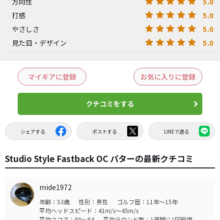
5.0
方向性
5.0
打感
5.0
やさしさ
5.0
見た目・デザイン
マイギアに登録
お気に入りに登録
クチコミをする
シェアする
ポストする
LINEで送る
Studio Style Fastback OC パターの最新クチコミ
mide1972
年齢：53歳
性別：男性
ゴルフ歴：11年～15年
平均ヘッドスピード：41m/s～45m/s
平均スコア：80～84
平均ラウンド数：1週間に1回程度