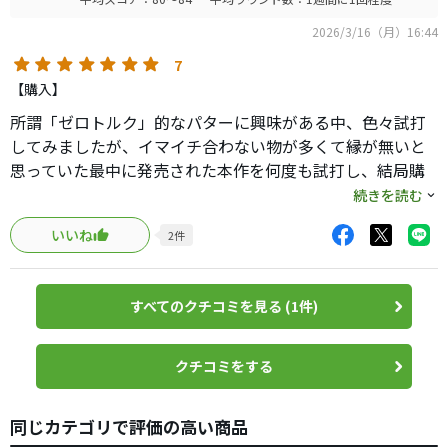
2026/3/16（月）16:44
7
【購入】
所謂「ゼロトルク」的なパターに興味がある中、色々試打
してみましたが、イマイチ合わない物が多くて縁が無いと
思っていた最中に発売された本作を何度も試打し、結局購
入しました。
続きを読む
いいね
2
件
このパターはキャメロンが謳っている様に「ゼロ」ではな
く「ロー」トルクになります。所謂トゥーアップになるんで
すが、既存の市販されてるキャメロンとは明確に性能が違
すべてのクチコミを見る (1件)
いました。
当方は現在3本キャメロンを所有していますが（他はカリフ
ォルニアデルマー・ファントムX5.2）打ち比べるとこんな
クチコミをする
に性格（性能）が違うのかと感心しました。
本作はOC（オンセットセンター）なのでほんの少し開閉が
同じカテゴリで評価の高い商品
出来ますし、ゼロトルクの様な打ち方も出来ます。