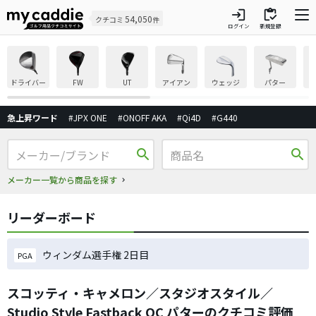
login
inventory
54,050
クチコミ
件
ログイン
新規登録
ドライバー
FW
UT
アイアン
ウェッジ
パター
急上昇ワード
#JPX ONE
#ONOFF AKA
#Qi4D
#G440
search
search
メーカー一覧から商品を探す
リーダーボード
ウィンダム選手権 2日目
PGA
スコッティ・キャメロン／スタジオスタイル／
Studio Style Fastback OC パターのクチコミ評価