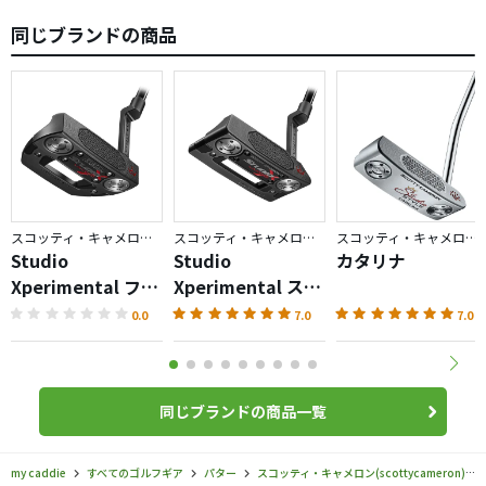
同じブランドの商品
スコッティ・キャメロン／スタジオスタイル
スコッティ・キャメロン／スタジオスタイル
スコッティ・キャメロン／スタジオスタイル
Studio
Studio
カタリナ
Xperimental ファ
Xperimental スク
ストバック 2 パタ
エアバック 2 パタ
0.0
7.0
7.0
ー
ー
同じブランドの商品一覧
my caddie
すべてのゴルフギア
パター
スコッティ・キャメロン(scottycameron)