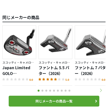
この微妙な性能がショートスラントやクランクネックに慣
れている自分には丁度良く作用します。
以前なら引っ掛けたと感じても直進性が高いのか結構堪え
同じメーカーの商品
てカップインします。2～3メートルくらいのパットが浅め
のライン読みで打てるのは助かります。
ただ10メートル超えのロングパットはやはり距離感合せ難
いです。ゼロトルクパターの宿命というか課題ですね。こ
の辺はデルマーやファントム5.2の方が楽に合います。
ただ自分はアプローチからのショートパットでスコアを纏
めるタイプなので本作の方が良い様です。
キャメロンのパターなので仕上げも綺麗ですし所有感は高
スコッティ・キャメロン／GOLO
スコッティ・キャメロン／PHANTOM
スコッティ・キャメロン／PHANTOM
いのですが、まぁお高い商品です。
Japan Limited
ファントム 5.5 パ
ファントム 7 パタ
20年前は5万円のデルマーを鼻血でる思いで買いましたが、
GOLO
ター（2026）
ー（2026）
現状は2倍近いお値段なのがキツイですね。
6.2R（2026）パタ
0.0
5.0
0.0
ー
同じメーカーの商品一覧