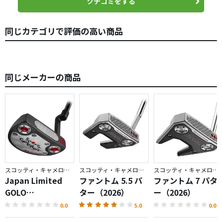
クチコミをする
らないのですが、とにかくヘッド、シャフト、グリップま
ですべてカッコいい。
同じカテゴリで評価の高い商品
仲間からはどうやって手に入たの？と聞かれるほどの人気
だったようで、定価＋ポイント５倍付与で買えたのはラッ
キーでした。
同じメーカーの商品
スコッティ・キャメロン／GOLO
スコッティ・キャメロン／PHANTOM
スコッティ・キャメロン／PHANTOM
Japan Limited
ファントム 5.5 パ
ファントム 7 パタ
GOLO
ター（2026）
ー（2026）
6.2R（2026）パタ
0.0
5.0
0.0
ー