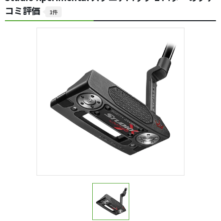
コミ評価
1件