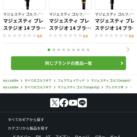
マジェスティ ゴルフ／プレステジオ
マジェスティ ゴルフ／プレステジオ
マジェスティ ゴルフ／プレステジオ
マジェスティ プレ
マジェスティ プレ
マジェスティ プレ
ステジオ 14 ブラッ
ステジオ 14 ブラッ
ステジオ 14 ブラッ
ク ドライバー
ク アイアン
ク ハイブリッド
0.0
0.0
0.0
同じブランドの商品一覧
my caddie
すべてのゴルフギア
フェアウェイウッド
マジェスティ ゴルフ(majesty)
my caddie
すべてのゴルフギア
マジェスティ ゴルフ(majesty)
プレステジオ
マジ
すべてのギアから探す
カテゴリから製品を探す
ドライバー
FW
UT
アイアン
ウェッジ
パター
ボール