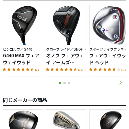
ピンゴルフ／G440
グローブライド／ONOFF AKA
スポーツライフプラネッツ／RODDIO
G440 MAX フェア
オノフ フェアウェ
フェアウェイウッ
ウェイウッド
イ アームズ
ド ヘッド
AKA（2026）
6.7
6.6
6.3
同じメーカーの商品