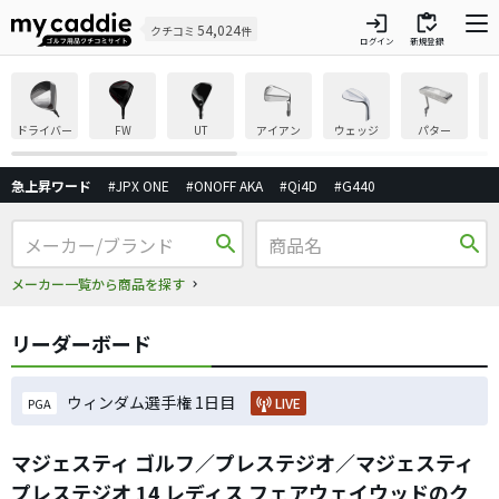
login
inventory
54,024
クチコミ
件
ログイン
新規登録
ドライバー
FW
UT
アイアン
ウェッジ
パター
急上昇ワード
#JPX ONE
#ONOFF AKA
#Qi4D
#G440
search
search
メーカー一覧から商品を探す
リーダーボード
ウィンダム選手権 1日目
LIVE
PGA
マジェスティ ゴルフ／プレステジオ／マジェスティ
プレステジオ 14 レディス フェアウェイウッドのク