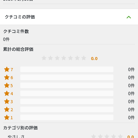
クチコミの評価
クチコミ件数
0件
累計の総合評価
0.0
star
7
0件
star
6
0件
star
5
0件
star
4
0件
star
3
0件
star
2
0件
star
1
0件
カテゴリ別の評価
0.0
やさしさ