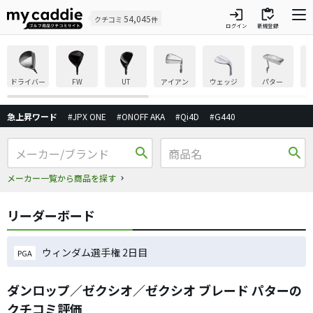
login
inventory
54,045
クチコミ
件
ログイン
新規登録
ドライバー
FW
UT
アイアン
ウェッジ
パター
急上昇ワード
#JPX ONE
#ONOFF AKA
#Qi4D
#G440
search
search
メーカー一覧から商品を探す
リーダーボード
ウィンダム選手権 2日目
PGA
ダンロップ／ゼクシオ／ゼクシオ ブレード パターの
クチコミ評価