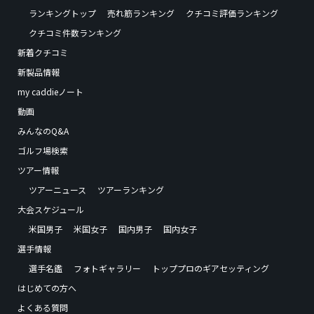
ランキングトップ
売れ筋ランキング
クチコミ評価ランキング
クチコミ件数ランキング
新着クチコミ
新製品情報
my caddieノート
動画
みんなのQ&A
ゴルフ場検索
ツアー情報
ツアーニュース
ツアーランキング
大会スケジュール
米国男子
米国女子
国内男子
国内女子
選手情報
選手名鑑
フォトギャラリー
トッププロのギアセッティング
はじめての方へ
よくある質問