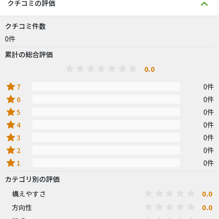
クチコミの評価
クチコミ件数
0件
累計の総合評価
0.0
star
7
0件
star
6
0件
star
5
0件
star
4
0件
star
3
0件
star
2
0件
star
1
0件
カテゴリ別の評価
0.0
構えやすさ
0.0
方向性