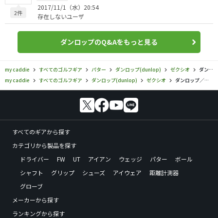
2017/11/1（水）20:54
2件
存在しないユーザ
ダンロップのQ&Aをもっと見る
my caddie
すべてのゴルフギア
パター
ダンロップ(dunlop)
ゼクシオ
ダンロップ／ゼクシオ／ゼクシオ ブレード パターの口コミ評価
my caddie
すべてのゴルフギア
ダンロップ(dunlop)
ゼクシオ
ダンロップ／ゼクシオ／ゼクシオ ブレード パターの口コミ評価
すべてのギアから探す
カテゴリから製品を探す
ドライバー
FW
UT
アイアン
ウェッジ
パター
ボール
シャフト
グリップ
シューズ
アイウェア
距離計測器
グローブ
メーカーから探す
ランキングから探す