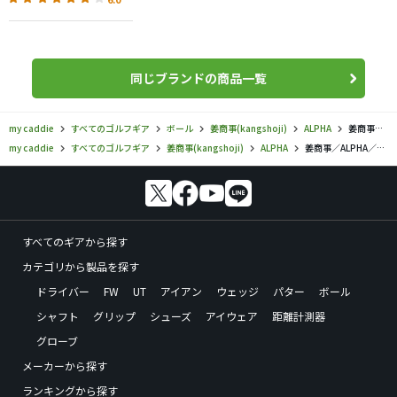
同じブランドの商品一覧
my caddie
すべてのゴルフギア
ボール
姜商事(kangshoji)
ALPHA
姜商事／ALPHA／ALPHA（アルファ）ACSEND1 ボールの口コミ評価
my caddie
すべてのゴルフギア
姜商事(kangshoji)
ALPHA
姜商事／ALPHA／ALPHA（アルファ）ACSEND1 ボールの口コミ評価
すべてのギアから探す
カテゴリから製品を探す
ドライバー
FW
UT
アイアン
ウェッジ
パター
ボール
シャフト
グリップ
シューズ
アイウェア
距離計測器
グローブ
メーカーから探す
ランキングから探す