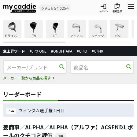
login
inventory
54,025
クチコミ
件
ログイン
新規登録
ドライバー
FW
UT
アイアン
ウェッジ
パター
急上昇ワード
#JPX ONE
#ONOFF AKA
#Qi4D
#G440
search
search
メーカー一覧から商品を探す
リーダーボード
ウィンダム選手権 1日目
PGA
姜商事／ALPHA／ALPHA（アルファ）ACSEND1 ボ
ールのクチコミ評価
1件