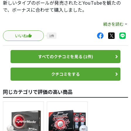
新しいタイプのボールが発売されたとYouTubeを観たの
で、ボーナスに合わせて購入しました。
値段は飛ぶタイプと比較して高めで、1.5倍くらいしまし
続きを読む
た。
いいね
1
件
変わらず、初速が早くて見失います笑
飛距離は2ピースタイプの方が少し飛んでいる印象です。
すべてのクチコミを見る (1件)
打感も柔らかくもしっかり目で、ラバーも傷がつきにく
く、優秀だと思います。
クチコミをする
スピンは2ピースと比較するとバッチリ入りました。特にウ
同じカテゴリで評価の高い商品
ェッジではバックスピンするレベルです。
コスパだけ考えると高く感じますが、新しいもの好き、人
と被るのが嫌な人はこのボールでも良いと思います！