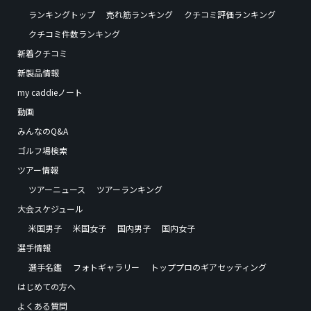
ランキングトップ
売れ筋ランキング
クチコミ評価ランキング
クチコミ件数ランキング
新着クチコミ
新製品情報
my caddieノート
動画
みんなのQ&A
ゴルフ場検索
ツアー情報
ツアーニュース
ツアーランキング
大会スケジュール
米国男子
米国女子
国内男子
国内女子
選手情報
選手名鑑
フォトギャラリー
トッププロのギアセッティング
はじめての方へ
よくある質問