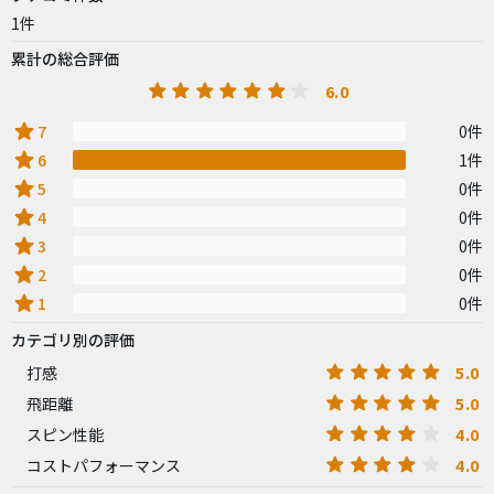
1件
累計の総合評価
6.0
star
7
0件
star
6
1件
star
5
0件
star
4
0件
star
3
0件
star
2
0件
star
1
0件
カテゴリ別の評価
5.0
打感
5.0
飛距離
4.0
スピン性能
4.0
コストパフォーマンス