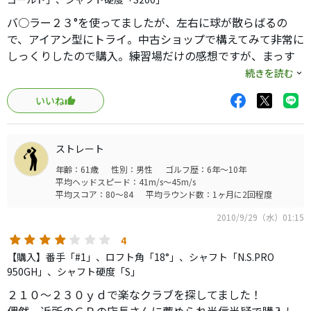
バ○ラー２３°を使ってましたが、左右に球が散らばるの
で、アイアン型にトライ。中古ショップで構えてみて非常に
しっくりしたので購入。練習場だけの感想ですが、まっす
ぐに２００Yを狙え、左右ばらついたとしても、１０Y以内
続きを読む
なのでグリーンの幅に収まる。マットから打っても球はし
いいね
っかりあがるので問題なし。一番感心したのは、その打
感。やわらかく、もっちりした打感なのでクラブが自然と
いいスイングに導いてくれる。これは強い武器！
ストレート
年齢：61歳
性別：男性
ゴルフ歴：6年～10年
平均ヘッドスピード：41m/s～45m/s
平均スコア：80～84
平均ラウンド数：1ヶ月に2回程度
2010/9/29（水）01:15
4
【購入】番手「#1」、ロフト角「18°」、シャフト「N.S.PRO
950GH」、シャフト硬度「S」
２１０〜２３０ｙｄで楽なクラブを探してました！