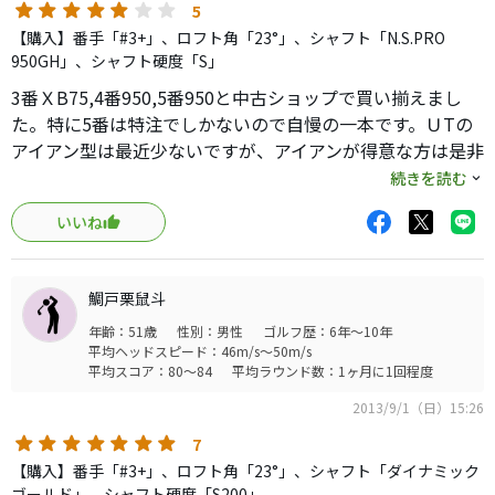
打感は、芯を食った時は現在使用中のピンＧ２５アイアン
5
よりも良いくらいで、フェースにボールが吸い付くような
【購入】番手「#3+」、ロフト角「23°」、シャフト「N.S.PRO
打感が味わえます。
950GH」、シャフト硬度「S」
購入したものは＃２（１８°）と自分の腕では歯が立たない
3番ＸB75,4番950,5番950と中古ショップで買い揃えまし
ことも想像していましたが、最近のアイアン型ＵＴよりも
た。特に5番は特注でしかないので自慢の一本です。ＵTの
短いクラブ長（３９．２５インチ）のためミートしやす
アイアン型は最近少ないですが、アイアンが得意な方は是非
く、低目の強弾道が出ています。
使ってみて欲しい一本です。NS PRO950GHはなんとも相性
続きを読む
なかなか手強いＵＴであることは間違いないのですが、打
が良く非常に素晴らしいと思います。
っていてとても楽しく、また、これまであまり上手く打て
いいね
なかったキャロウェイ「Ｘ ＵＴ プロトタイプアイアン」
（２１°）とタイトリスト「９１０Ｈ」（１７°）が簡単に感
じるようになってきて、うれしい相乗効果となりました。
鯛戸栗鼠斗
年齢：51歳
性別：男性
ゴルフ歴：6年～10年
平均ヘッドスピード：46m/s～50m/s
平均スコア：80～84
平均ラウンド数：1ヶ月に1回程度
2013/9/1（日）15:26
7
【購入】番手「#3+」、ロフト角「23°」、シャフト「ダイナミック
ゴールド」、シャフト硬度「S200」