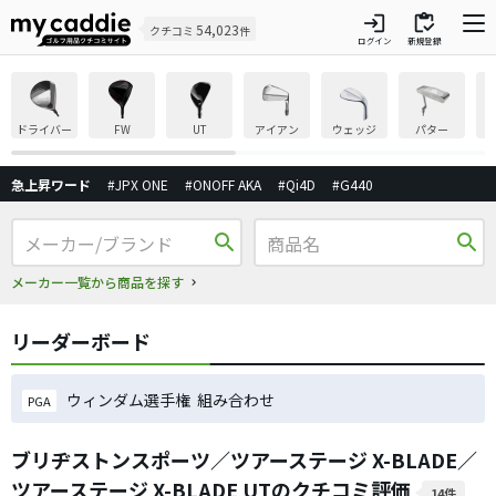
login
inventory
54,023
クチコミ
件
ログイン
新規登録
ドライバー
FW
UT
アイアン
ウェッジ
パター
急上昇ワード
#JPX ONE
#ONOFF AKA
#Qi4D
#G440
search
search
メーカー一覧から商品を探す
リーダーボード
ウィンダム選手権 組み合わせ
PGA
ブリヂストンスポーツ／ツアーステージ X-BLADE／
ツアーステージ X-BLADE UTのクチコミ評価
14件