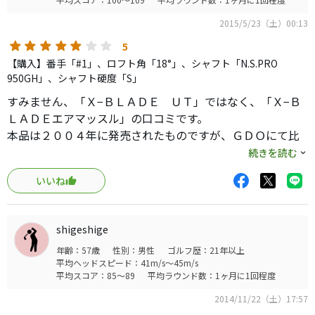
2015/5/23（土）00:13
5
【購入】番手「#1」、ロフト角「18°」、シャフト「N.S.PRO
950GH」、シャフト硬度「S」
すみません、「Ｘ−ＢＬＡＤＥ ＵＴ」ではなく、「Ｘ−Ｂ
ＬＡＤＥエアマッスル」の口コミです。
本品は２００４年に発売されたものですが、ＧＤＯにて比
較的使用感が少ない本品を見掛け（グリップも当時の純正
続きを読む
品がそのまま付いていたので、あまり使用せず保管されて
いいね
いた物かと。）、こちらの口コミでいつも参考にさせてい
ただいているＤＥＩＯＮ様が絶賛されていたこともあり購
入致しました。
shigeshige
ヘッド形状は、マッスルバックアイアンをボテッとさせた
年齢：57歳
性別：男性
ゴルフ歴：21年以上
様ですが、グースも軽く入っていることと、ライ角が５８
平均ヘッドスピード：41m/s～45m/s
度と最近のブリヂストンのクラブにしてはややフラットで
平均スコア：85～89
平均ラウンド数：1ヶ月に1回程度
あるため、現在使用中のピンＧ２５アイアンとのつながり
2014/11/22（土）17:57
も違和感無く大変構えやすいです。