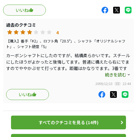
これは武器になります。
いいね
距離も通常の3Iより1-2番手でます。
過去のクチコミ
ただ、若干かぶせてかまえないと右にでます。
4
【購入】番手「#2」、ロフト角「20.5°」、シャフト「オリジナルシャフ
ト」、シャフト硬度「S」
カーボンシャフトにしたのですが、結構柔らかいです。スチール
にしたほうがよかったと後悔してます。普通に構えたら右にでま
すのでややかぶせて打ってます。距離はかなりでます。3番です
が2番同等以上の距離はでてると思います。
続きを読む
2009/12/13（日）22:44
いいね
すべてのクチコミを見る (14件)