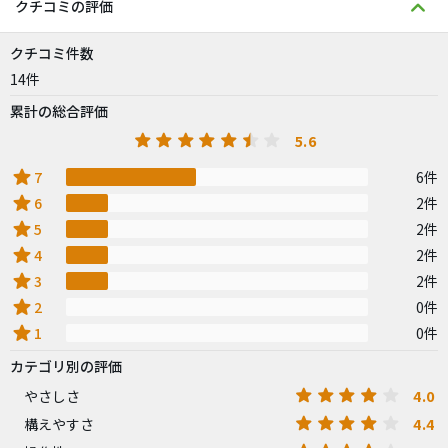
クチコミの評価
クチコミ件数
14件
累計の総合評価
5.6
star
7
6件
star
6
2件
star
5
2件
star
4
2件
star
3
2件
star
2
0件
star
1
0件
カテゴリ別の評価
4.0
やさしさ
4.4
構えやすさ