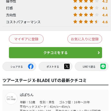
4.2
操作性
4.1
打感
4.4
方向性
4.6
コストパフォーマンス
マイギアに登録
お気に入りに登録
クチコミをする
シェアする
ポストする
LINEで送る
ツアーステージ X-BLADE UTの最新クチコミ
ぱぱちん
年齢：52歳
性別：男性
ゴルフ歴：16年～20年
平均ヘッドスピード：41m/s～45m/s
平均スコア：100～109
平均ラウンド数：1ヶ月に1回程度