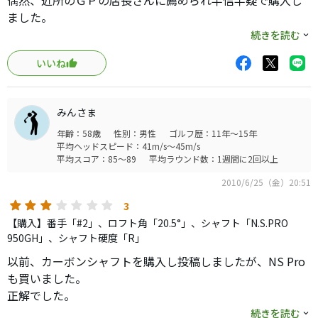
偶然、近所のＧＰの店長さんに薦められ半信半疑で購入し
ました。
取り敢えず練習場で早速打ってみました！！第一印象は打
続きを読む
球が上がり易いと思いました。つかまりは無い感じです。
いいね
ちょっとツカマエテ打つと丁度いい感じです。結構飛距離
も出てるかんじです。何時も行ってる練習場なので３Ｉよ
り可なり飛んでます。因みに３Ｉは、キャリーで２００ｙｄ
みんさま
＋位なので丁度良いクラブが見つかりました。店長さん有
年齢：58歳
性別：男性
ゴルフ歴：11年～15年
り難うございました。
平均ヘッドスピード：41m/s～45m/s
平均スコア：85～89
平均ラウンド数：1週間に2回以上
2010/6/25（金）20:51
3
【購入】番手「#2」、ロフト角「20.5°」、シャフト「N.S.PRO
950GH」、シャフト硬度「R」
以前、カーボンシャフトを購入し投稿しましたが、NS Pro
も買いました。
正解でした。
続きを読む