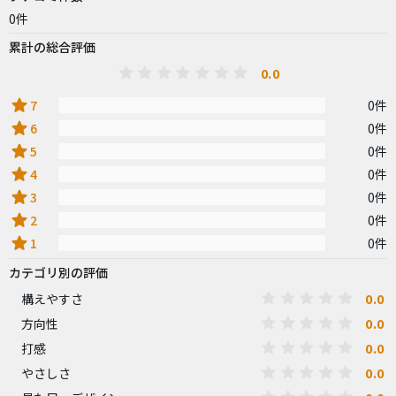
0件
累計の総合評価
0.0
star
7
0件
star
6
0件
star
5
0件
star
4
0件
star
3
0件
star
2
0件
star
1
0件
カテゴリ別の評価
0.0
構えやすさ
0.0
方向性
0.0
打感
0.0
やさしさ