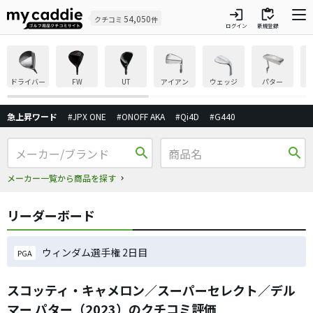
login
inventory
54,050
クチコミ
件
ログイン
新規登録
ドライバー
FW
UT
アイアン
ウェッジ
パター
急上昇ワード
#JPX ONE
#ONOFF AKA
#Qi4D
#G440
search
search
メーカー一覧から商品を探す
リーダーボード
ウィンダム選手権 2日目
PGA
スコッティ・キャメロン／スーパーセレクト／デル
マー パター（2023）のクチコミ評価