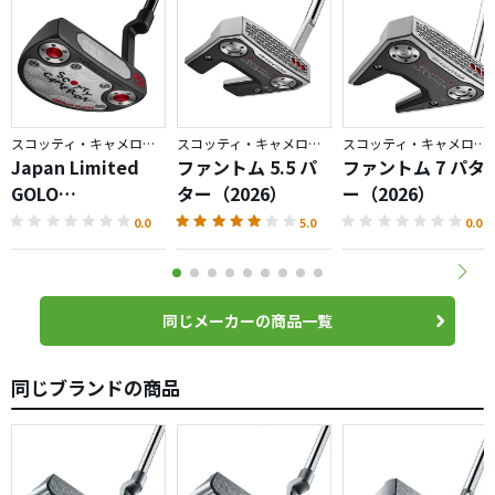
スコッティ・キャメロン／GOLO
スコッティ・キャメロン／PHANTOM
スコッティ・キャメロン／PHANTOM
Japan Limited
ファントム 5.5 パ
ファントム 7 パタ
GOLO
ター（2026）
ー（2026）
6.2R（2026）パタ
0.0
5.0
0.0
ー
同じメーカーの商品一覧
同じブランドの商品