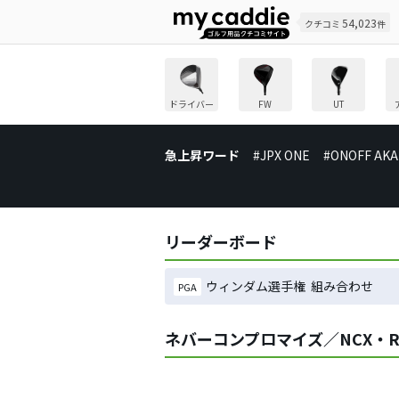
54,023
クチコミ
件
ドライバー
FW
UT
急上昇ワード
#JPX ONE
#ONOFF AKA
リーダーボード
ウィンダム選手権 組み合わせ
PGA
ネバーコンプロマイズ／NCX・RA