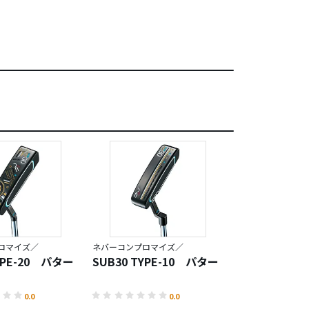
ロマイズ／
ネバーコンプロマイズ／
YPE-20 パター
SUB30 TYPE-10 パター
ディネーロ E
0.0
0.0