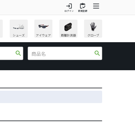
login
inventory
ログイン
新規登録
シューズ
アイウェア
距離計測器
グローブ
search
search