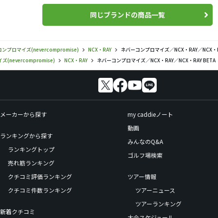
同じブランドの商品一覧
ンプロマイズ(nevercompromise)
NCX・RAY
ネバーコンプロマイズ／NCX・RAY／NCX・
nevercompromise)
NCX・RAY
ネバーコンプロマイズ／NCX・RAY／NCX・RAY BE
メーカーから探す
my caddieノート
動画
ランキングから探す
みんなのQ&A
ランキングトップ
ゴルフ場検索
売れ筋ランキング
クチコミ評価ランキング
ツアー情報
クチコミ件数ランキング
ツアーニュース
ツアーランキング
新着クチコミ
大会スケジュール