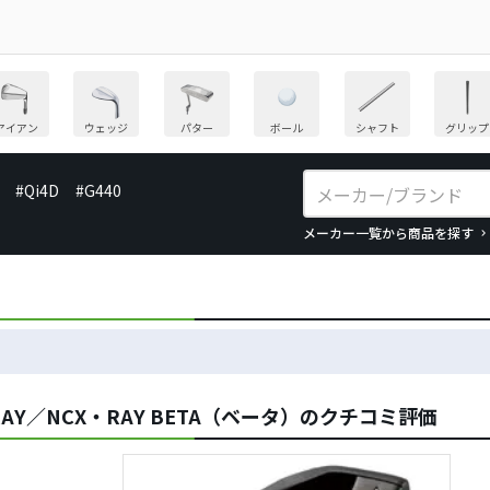
アイアン
ウェッジ
パター
ボール
シャフト
グリップ
#Qi4D
#G440
メーカー一覧から商品を探す
Y／NCX・RAY BETA（ベータ）のクチコミ評価