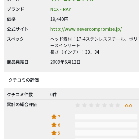
ブランド
NCX・RAY
価格
19,440円
公式サイト
http://www.nevercompromise.jp/
スペック
ヘッド素材：17-4ステンレススチール、ポリ
ースインサート
長さ（インチ）：33、34
商品発売日
2009年6月12日
クチコミの評価
クチコミ件数
0件
累計の総合評価
0.0
star
7
star
6
star
5