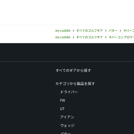
my caddie
すべてのゴルフギア
パター
ネバーコ
my caddie
すべてのゴルフギア
ネバーコンプロマイズ(
すべてのギアから探す
カテゴリから製品を探す
ドライバー
FW
UT
アイアン
ウェッジ
パター