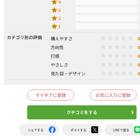
star
4
star
3
star
2
star
1
カテゴリ別の評価
0
構えやすさ
0
方向性
0
打感
0
やさしさ
0
見た目・デザイン
マイギアに登録
お気に入りに登録
クチコミをする
シェアする
ポストする
LINEで送る