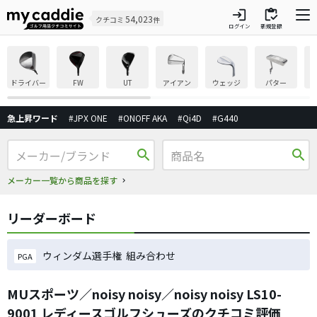
login
inventory
54,023
クチコミ
件
ログイン
新規登録
ドライバー
FW
UT
アイアン
ウェッジ
パター
急上昇ワード
#JPX ONE
#ONOFF AKA
#Qi4D
#G440
search
search
メーカー一覧から商品を探す
リーダーボード
ウィンダム選手権 組み合わせ
PGA
MUスポーツ／noisy noisy／noisy noisy LS10-
9001 レディースゴルフシューズのクチコミ評価