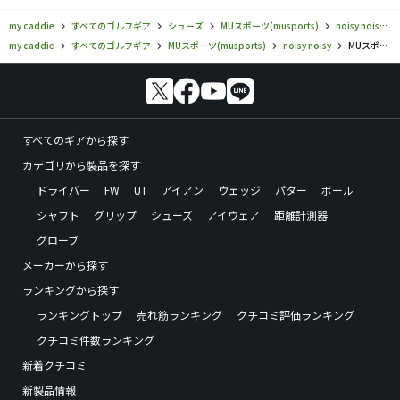
my caddie
すべてのゴルフギア
シューズ
MUスポーツ(musports)
noisy noisy
my caddie
すべてのゴルフギア
MUスポーツ(musports)
noisy noisy
MUスポーツ／noisy noisy／noisy noisy LS10-9001 レディースゴルフシューズの口コミ評価
すべてのギアから探す
カテゴリから製品を探す
ドライバー
FW
UT
アイアン
ウェッジ
パター
ボール
シャフト
グリップ
シューズ
アイウェア
距離計測器
グローブ
メーカーから探す
ランキングから探す
ランキングトップ
売れ筋ランキング
クチコミ評価ランキング
クチコミ件数ランキング
新着クチコミ
新製品情報