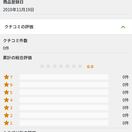
商品登録日
2010年11月19日
クチコミの評価
クチコミ件数
0件
累計の総合評価
0.0
star
7
0件
star
6
0件
star
5
0件
star
4
0件
star
3
0件
star
2
0件
star
1
0件