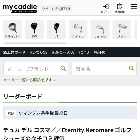
login
inventory
54,077
クチコミ
件
ログイン
新規登録
ドライバー
FW
UT
アイアン
ウェッジ
パター
急上昇ワード
#JPX ONE
#ONOFF AKA
#Qi4D
#G440
search
search
メーカー一覧から商品を探す
リーダーボード
ウィンダム選手権 最終日
PGA
デュカ デル コスマ／／Eternity Neromare ゴルフ
シューズのクチコミ評価