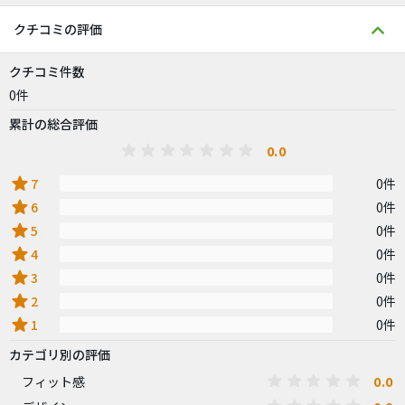
クチコミの評価
クチコミ件数
0件
累計の総合評価
0.0
star
7
0件
star
6
0件
star
5
0件
star
4
0件
star
3
0件
star
2
0件
star
1
0件
カテゴリ別の評価
0.0
フィット感