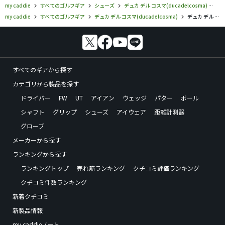
my caddie
すべてのゴルフギア
シューズ
デュカ デル コスマ(ducadelcosma)
デュ
my caddie
すべてのゴルフギア
デュカ デル コスマ(ducadelcosma)
デュカ デル コスマ／／Eternity Neromare ゴルフシューズの口コミ評価
すべてのギアから探す
カテゴリから製品を探す
ドライバー
FW
UT
アイアン
ウェッジ
パター
ボール
シャフト
グリップ
シューズ
アイウェア
距離計測器
グローブ
メーカーから探す
ランキングから探す
ランキングトップ
売れ筋ランキング
クチコミ評価ランキング
クチコミ件数ランキング
新着クチコミ
新製品情報
my caddieノート