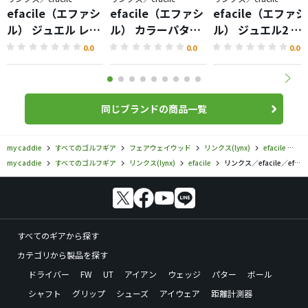
efacile（エファシ
efacile（エファシ
efacile（エファシ
ル） ジュエル レデ
ル） カラーパター
ル） ジュエル2 パ
ィースセット
ジュエル
ター
0.0
0.0
0.0
同じブランドの商品一覧
my caddie
すべてのゴルフギア
フェアウェイウッド
リンクス(lynx)
efacile
リ
my caddie
すべてのゴルフギア
リンクス(lynx)
efacile
リンクス／efacile／efacile（エファシル） ジュエル フェアウェイウッドの口コミ評価
すべてのギアから探す
カテゴリから製品を探す
ドライバー
FW
UT
アイアン
ウェッジ
パター
ボール
シャフト
グリップ
シューズ
アイウェア
距離計測器