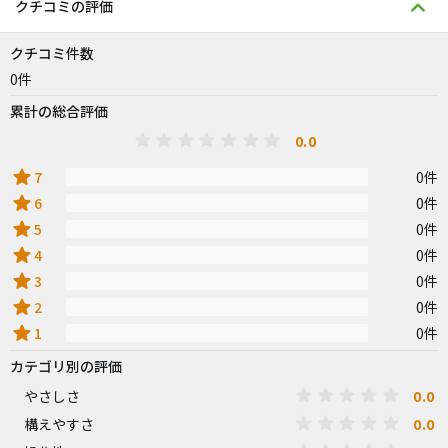
クチコミの評価
クチコミ件数
0件
累計の総合評価
0.0
star
7
0件
star
6
0件
star
5
0件
star
4
0件
star
3
0件
star
2
0件
star
1
0件
カテゴリ別の評価
0.0
やさしさ
0.0
構えやすさ