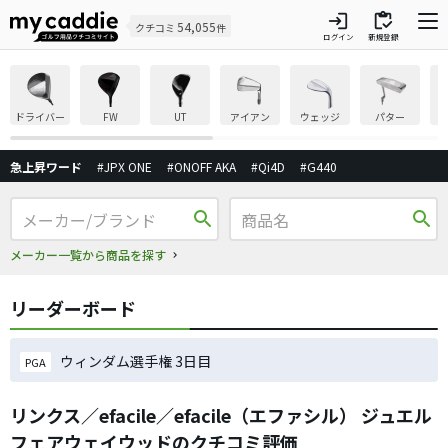
login
inventory
54,055
クチコミ
件
ログイン
新規登録
ドライバー
FW
UT
アイアン
ウェッジ
パター
急上昇ワード
#JPX ONE
#ONOFF AKA
#Qi4D
#G440
search
search
メーカー一覧から商品を探す
リーダーボード
ウィンダム選手権 3日目
PGA
リンクス／efacile／efacile（エファシル） ジュエル
フェアウェイウッドのクチコミ評価