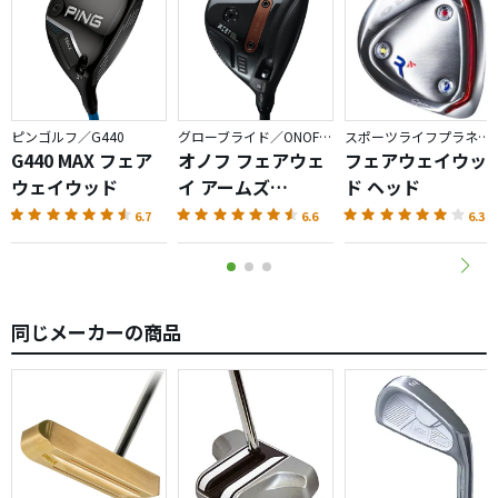
ピンゴルフ／G440
グローブライド／ONOFF AKA
スポーツライフプラネッツ／RODDIO
G440 MAX フェア
オノフ フェアウェ
フェアウェイウッ
ウェイウッド
イ アームズ
ド ヘッド
AKA（2026）
6.7
6.6
6.3
同じメーカーの商品