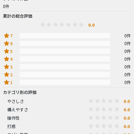
0件
累計の総合評価
0.0
star
7
0件
star
6
0件
star
5
0件
star
4
0件
star
3
0件
star
2
0件
star
1
0件
カテゴリ別の評価
0.0
やさしさ
0.0
構えやすさ
0.0
操作性
0.0
打感