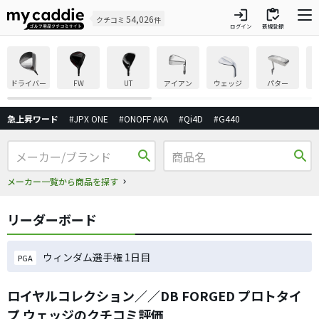
login
inventory
54,026
クチコミ
件
ログイン
新規登録
ドライバー
FW
UT
アイアン
ウェッジ
パター
急上昇ワード
#JPX ONE
#ONOFF AKA
#Qi4D
#G440
search
search
メーカー一覧から商品を探す
リーダーボード
ウィンダム選手権 1日目
PGA
ロイヤルコレクション／／DB FORGED プロトタイ
プ ウェッジのクチコミ評価