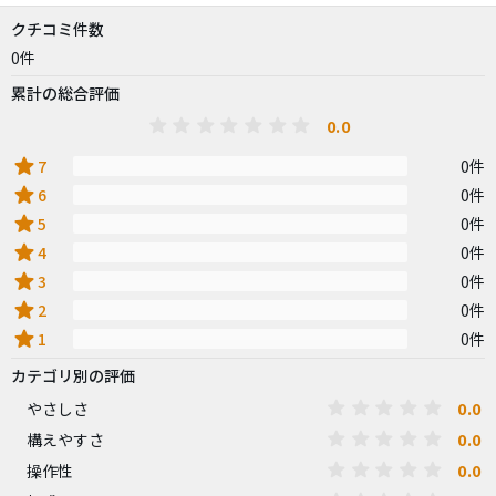
クチコミ件数
0件
累計の総合評価
0.0
star
7
0件
star
6
0件
star
5
0件
star
4
0件
star
3
0件
star
2
0件
star
1
0件
カテゴリ別の評価
0.0
やさしさ
0.0
構えやすさ
0.0
操作性