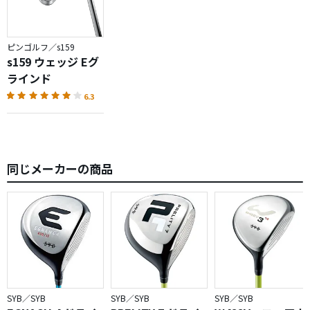
ピンゴルフ／s159
s159 ウェッジ Eグ
ラインド
6.3
同じメーカーの商品
SYB／SYB
SYB／SYB
SYB／SYB