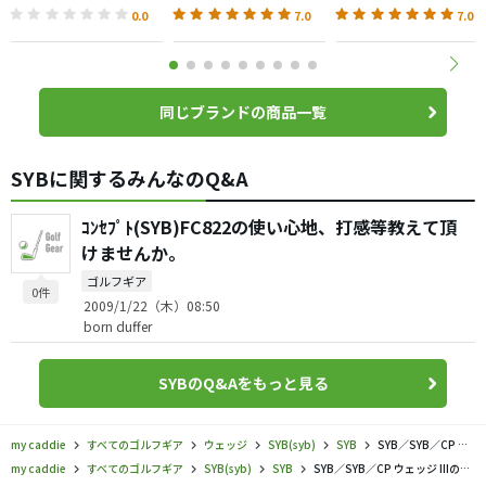
0.0
7.0
7.0
同じブランドの商品一覧
SYBに関するみんなのQ&A
ｺﾝｾﾌﾟﾄ(SYB)FC822の使い心地、打感等教えて頂
けませんか。
ゴルフギア
0件
2009/1/22（木）08:50
born duffer
SYBのQ&Aをもっと見る
my caddie
すべてのゴルフギア
ウェッジ
SYB(syb)
SYB
SYB／SYB／CP ウェッジ IIIの口コミ評価
my caddie
すべてのゴルフギア
SYB(syb)
SYB
SYB／SYB／CP ウェッジ IIIの口コミ評価