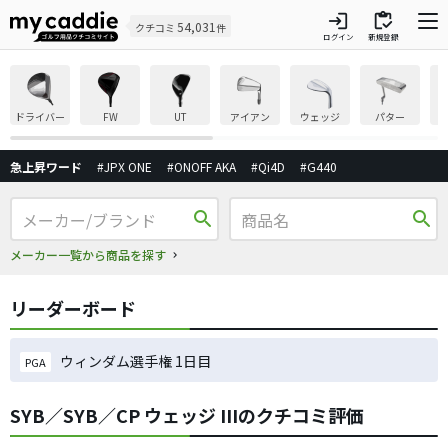
login
inventory
54,031
クチコミ
件
ログイン
新規登録
ドライバー
FW
UT
アイアン
ウェッジ
パター
急上昇ワード
#JPX ONE
#ONOFF AKA
#Qi4D
#G440
search
search
メーカー一覧から商品を探す
リーダーボード
ウィンダム選手権 1日目
PGA
SYB／SYB／CP ウェッジ IIIのクチコミ評価