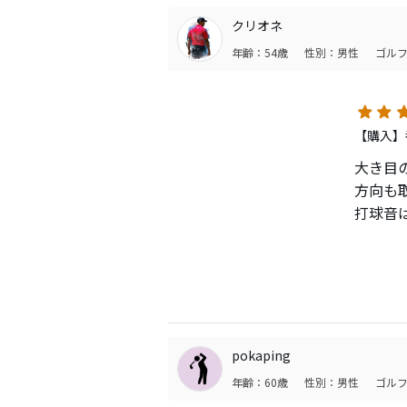
４．ラ
クリオネ
ちょっ
年齢：54歳
性別：男性
ゴルフ
５．風
3番で
す。
【購入】
私のHS
大き目
方向も
打球音
大き目
ールが
飛距離
pokaping
年齢：60歳
性別：男性
ゴルフ