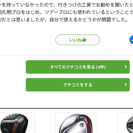
ンを持っていなかったので、行きつけの工房でお勧めを聞いた
田孔明プロをはじめ、ツアープロにも使われているということ
のだとは思いましたが、自分で使えるかどうかが問題でした。
、構えたときの顔がやや大きめで安心感があり、ティーショッ
これだ、と思い、決めました。
いいね
てからすでに長期間たちますが、ミスの確率が他のFWよりもか
いからでしょうが）、力んで球が上がらないときでもまっすぐ
出るので、信頼しています。
すべてのクチコミを見る (4件)
クチコミをする