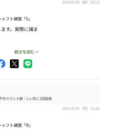
2014/9/19（金）20:13
シャフト硬度「S」
えます。実際に捕ま
せん。それとロリフ
続きを読む
も自然に捕まりま
平均ラウンド数：1ヶ月に2回程度
2011/9/19（月）15:24
シャフト硬度「R」