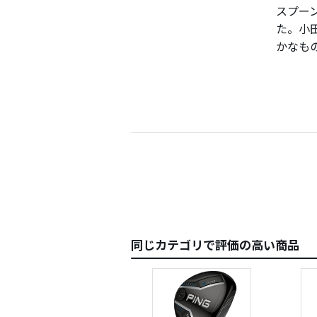
スプー
た。小
かなも
しかし
るなら
購入し
理しな
距離も
同じカテゴリで評価の高い商品