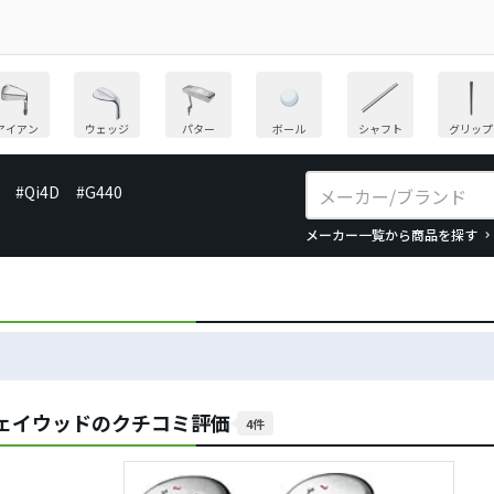
アイアン
ウェッジ
パター
ボール
シャフト
グリップ
#Qi4D
#G440
メーカー一覧から商品を探す
アウェイウッドのクチコミ評価
4件