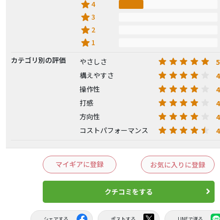
star
4
star
3
star
2
star
1
カテゴリ別の評価
5
やさしさ
4
構えやすさ
4
操作性
4
打感
4
方向性
4
コストパフォーマンス
マイギアに登録
お気に入りに登録
クチコミをする
シェアする
ポストする
LINEで送る