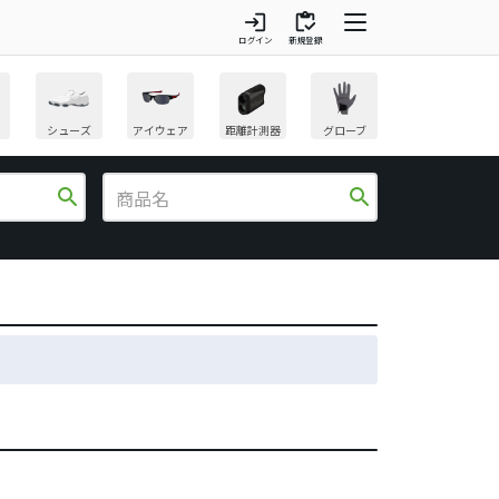
login
inventory
ログイン
新規登録
シューズ
アイウェア
距離計測器
グローブ
search
search