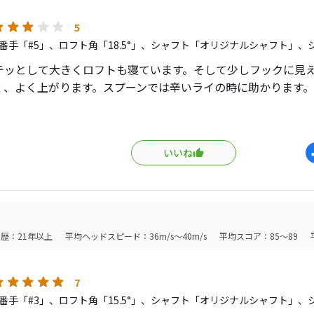
5
番手「#5」、ロフト角「18.5°」、シャフト「オリジナルシャフト」、
テッとして大きくロフトも寝ています。そして少しフックに見
く、よく上がります。スプーンでは辛いライの時に助かります。
感じは、ヘッドが大きいせいか少し構え辛く感じるかもしれま
9度の割には立って見え、上がりにくく感じるかも、です。
いいね
スが右を向いていないので、意識して捕まえる動きをしなくて
だ左が危ないホールでは要注意ですが。。。
キンッと甲高い音ですが、澄んだきれいな音です。
歴：21年以上
平均ヘッドスピード：36m/s～40m/s
平均スコア：85～89
安くお気楽に使いたい人に向いています。
プな形が好きな人、左が怖い人には向いていません。
7
番手「#3」、ロフト角「15.5°」、シャフト「オリジナルシャフト」、