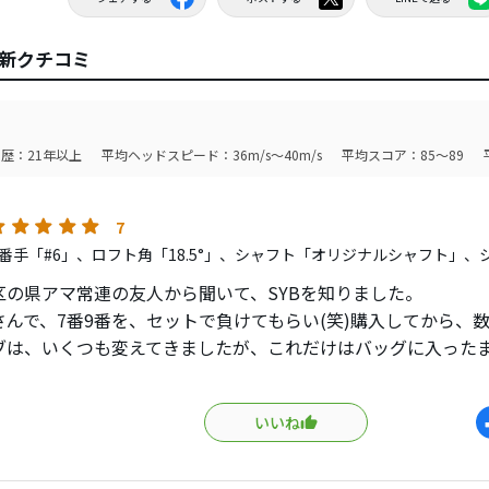
最新クチコミ
歴：21年以上
平均ヘッドスピード：36m/s～40m/s
平均スコア：85～89
7
番手「#6」、ロフト角「18.5°」、シャフト「オリジナルシャフト」、
区の県アマ常連の友人から聞いて、SYBを知りました。
さんで、7番9番を、セットで負けてもらい(笑)購入してから、
ブは、いくつも変えてきましたが、これだけはバッグに入った
けクラブ」とは正にこのことだなーといつも思います。
この純正シャフトと、ヘッドのバランスは、素晴らしいです。
いいね
離が出る（当時、トップアマの使用率が高かったのもうなずけ
が広い（上下左右の打点のブレにも、かなり寛容である）
感が良い（弾き感、音の高さとも上質）