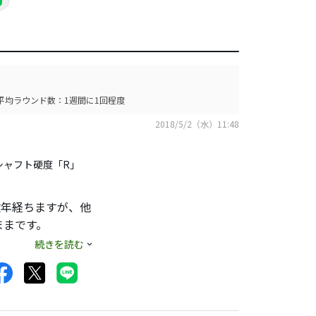
平均ラウンド数：1週間に1回程度
2018/5/2（水）11:48
シャフト硬度「R」
数年経ちますが、他
ままです。
続きを読む
る）