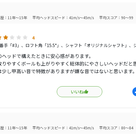
イに対する適応度も、割と高い（緩いラウンドがついているの
と出っ歯気味で、球を拾いやすい）
歴：11年～15年
平均ヘッドスピード：41m/s～45m/s
平均スコア：90～99
に強い（比較的球は上がるのに、風にもっていかれにくい）
、14度という設定もあります。ティーショット専用での使用に
4
番手「#3」、ロフト角「15.5°」、シャフト「オリジナルシャフト」、
で、7番170Y前後、9番で160Y前後に使用しています。
のヘッドで構えたときに安心感があります。
取りやすくボールも上がりやすく総体的にやさしいヘッドだと
は少し甲高い音で特徴がありますが嫌な音ではないと思います
のヘッドなのでラフからの使用には不向きだと思いますがフェ
拾いやすいクラブだと思います。
いいね
も良く飛び直進性があると思います。
歴：11年～15年
平均ヘッドスピード：41m/s～45m/s
平均スコア：80～84