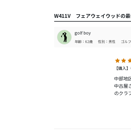
W411V フェアウェイウッドの
golf boy
年齢：62歳
性別：男性
ゴルフ
【購入】
中部地
中古屋
のクラ
「お助
特に、
１．距
２．芯
３．打