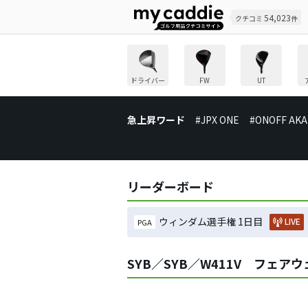
54,023
クチコミ
件
ドライバー
FW
UT
急上昇ワード
#JPX ONE
#ONOFF AKA
リーダーボード
ウィンダム選手権 1日目
LIVE
PGA
SYB／SYB／W411V フェ