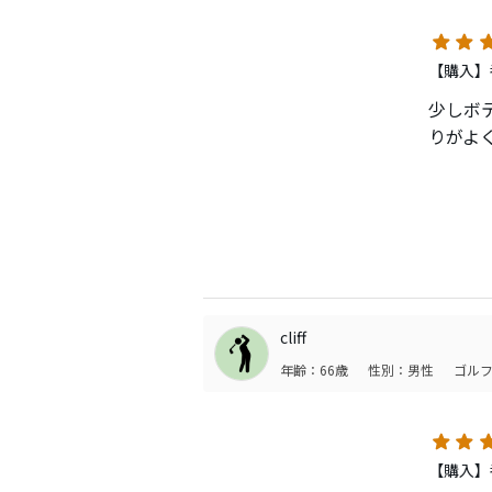
【購入】
少しボ
りがよ
構えた
トが1
フェー
す。た
cliff
打音は
年齢：66歳
性別：男性
ゴルフ
値段も
シャー
【購入】