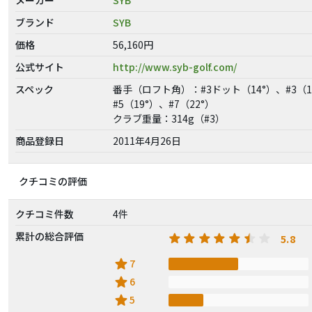
ブランド
SYB
価格
56,160円
公式サイト
http://www.syb-golf.com/
スペック
番手（ロフト角）：#3ドット（14°）、#3（1
#5（19°）、#7（22°）
クラブ重量：314g（#3）
商品登録日
2011年4月26日
クチコミの評価
クチコミ件数
4件
累計の総合評価
5.8
star
7
star
6
star
5