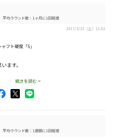
と、
平均ラウンド数：1ヶ月に1回程度
2017/3/25（土）11:02
使うこともありま
シャフト硬度「S」
思います。
。
アウェイからだとボ
続きを読む
平均ラウンド数：1週間に1回程度