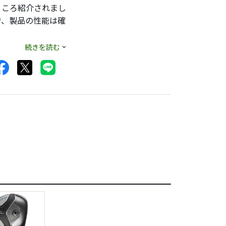
ところ紹介されまし
で、製品の性能は確
トでの使用を重視す
続きを読む
えって少なく（無
狙った方向に進んで