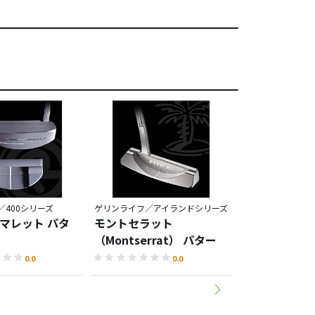
400シリーズ
ゲリンライフ／アイランドシリーズ
ゲリンライフ／ア
ドマレット パタ
モントセラット
ケイマンブラ
（Montserrat） パター
（Cayman B
0.0
0.0