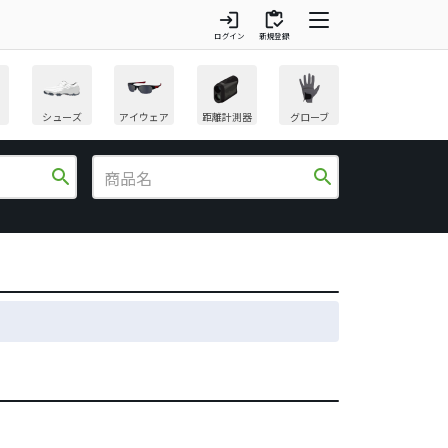
login
inventory
ログイン
新規登録
シューズ
アイウェア
距離計測器
グローブ
search
search