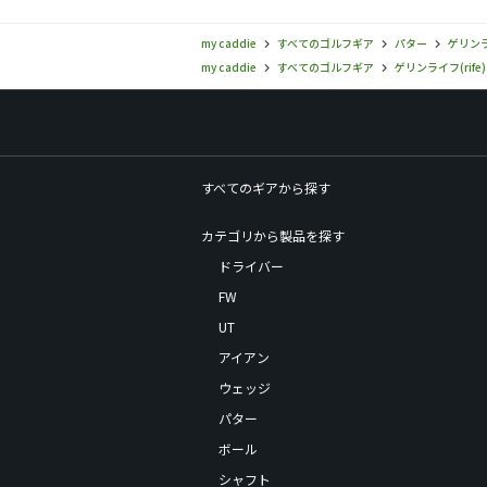
my caddie
すべてのゴルフギア
パター
ゲリンライ
my caddie
すべてのゴルフギア
ゲリンライフ(rife)
すべてのギアから探す
カテゴリから製品を探す
ドライバー
FW
UT
アイアン
ウェッジ
パター
ボール
シャフト