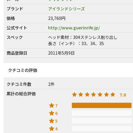
ブランド
アイランドシリーズ
価格
23,760円
公式サイト
http://www.guerinrife.jp/
スペック
ヘッド素材：304ステンレス削り出し
長さ（インチ）：33、34、35
商品登録日
2011年5月9日
クチコミの評価
クチコミ件数
1件
累計の総合評価
7.0
star
7
star
6
star
5
star
4