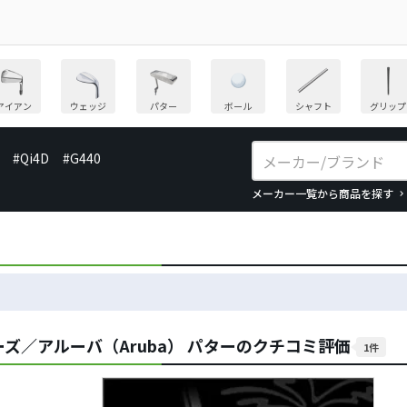
アイアン
ウェッジ
パター
ボール
シャフト
グリップ
#Qi4D
#G440
メーカー一覧から商品を探す
ズ／アルーバ（Aruba） パターのクチコミ評価
1件