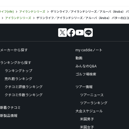
フ(rife)
アイランドシリーズ
ゲリンライフ／アイランドシリーズ／アルーバ（Aruba） 
アイランドシリーズ
ゲリンライフ／アイランドシリーズ／アルーバ（Aruba） パターの口
メーカーから探す
my caddieノート
動画
ランキングから探す
みんなのQ&A
ランキングトップ
ゴルフ場検索
売れ筋ランキング
クチコミ評価ランキング
ツアー情報
クチコミ件数ランキング
ツアーニュース
ツアーランキング
新着クチコミ
大会スケジュール
新製品情報
米国男子
米国女子