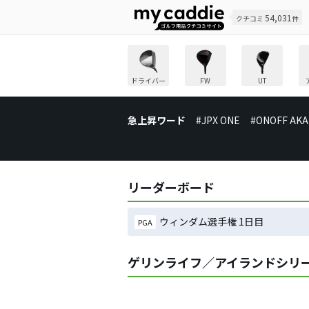
54,031
クチコミ
件
ドライバー
FW
UT
急上昇ワード
#JPX ONE
#ONOFF AKA
リーダーボード
ウィンダム選手権 1日目
PGA
ゲリンライフ／アイランドシリー