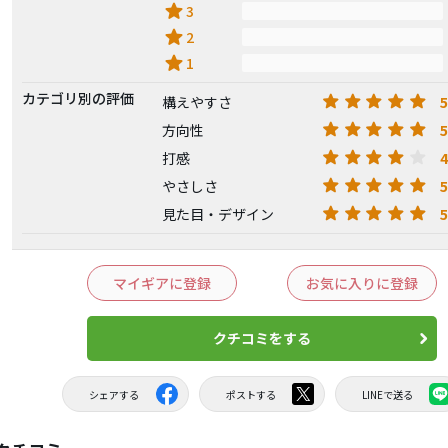
star
3
star
2
star
1
カテゴリ別の評価
5
構えやすさ
5
方向性
4
打感
5
やさしさ
5
見た目・デザイン
マイギアに登録
お気に入りに登録
クチコミをする
シェアする
ポストする
LINEで送る