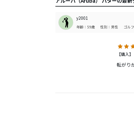
アルーバ（Aruba） パターの最
y2001
年齢：59歳
性別：男性
ゴルフ
【購入】
転がり