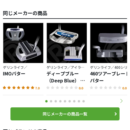
インチモデルが好きな方であれば、打感さえ気に入れば予
備のエースパターとして重宝すると思います。
同じメーカーの商品
ちなもに、私は現在エースとして使っています。
ゲリンライフ／
ゲリンライフ／アイランドシリーズ
ゲリンライフ／400シ
IMOパター
ディープブルー
460ツアーブレード
（Deep Blue） パ
パター
ター
7.0
0.0
0.0
同じメーカーの商品一覧