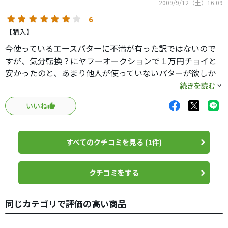
2009/9/12（土）16:09
6
【購入】
今使っているエースパターに不満が有った訳ではないので
すが、気分転換？にヤフーオークションで１万円チョイと
安かったのと、あまり他人が使っていないパターが欲しか
ったのとで試し購入してみました。
続きを読む
エースパターは、某ショップでのみ販売されているＢデザ
いいね
イン初期モデルの軟鉄削り出しパターなのですが、たまた
ま自分に合っていたのか？このオージー ツアーマレットも
良く入ってくれます。
すべてのクチコミを見る (1件)
ピン型とマレット型の中間といった感じで、どちらのパタ
ーを使っている方でもあまり身構えることなく使えると思
います。
クチコミをする
打感も、キャメロンパターのようなソリッドな打感とホワ
イトホットのようなソフトな打感の中間といった感覚で
同じカテゴリで評価の高い商品
す。
総重量が５００ｇ超と重めですので、キャメロン等の３３