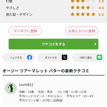
3.0
打感
4.0
やさしさ
5.0
見た目・デザイン
マイギアに登録
お気に入りに登録
クチコミをする
シェアする
ポストする
LINEで送る
オージー ツアーマレット パターの最新クチコミ
toshi912
年齢：58歳
性別：男性
ゴルフ歴：11年～15年
平均ヘッドスピード：わからない
平均スコア：85～89
平均ラウンド数：2か月に1回程度