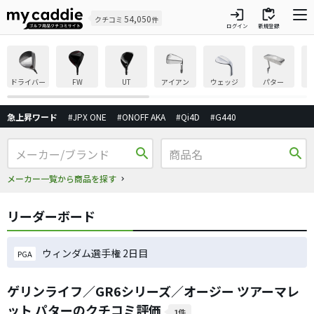
login
inventory
54,050
クチコミ
件
ログイン
新規登録
ドライバー
FW
UT
アイアン
ウェッジ
パター
急上昇ワード
#JPX ONE
#ONOFF AKA
#Qi4D
#G440
search
search
メーカー一覧から商品を探す
リーダーボード
ウィンダム選手権 2日目
PGA
ゲリンライフ／GR6シリーズ／オージー ツアーマレ
ット パターのクチコミ評価
1件