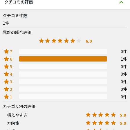
クチコミの評価
クチコミ件数
1件
累計の総合評価
6.0
star
7
0件
star
6
1件
star
5
0件
star
4
0件
star
3
0件
star
2
0件
star
1
0件
カテゴリ別の評価
5.0
構えやすさ
5.0
方向性