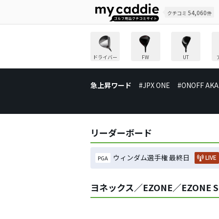
54,060
クチコミ
件
ドライバー
FW
UT
急上昇ワード
#JPX ONE
#ONOFF AKA
リーダーボード
ウィンダム選手権 最終日
LIVE
PGA
ヨネックス／EZONE／EZONE