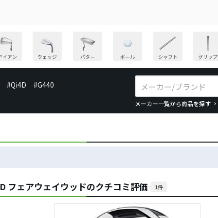
アイアン
ウェッジ
パター
ボール
シャフト
グリップ
#Qi4D
#G440
メーカー一覧から商品を探す
 SD フェアウェイウッドのクチコミ評価
1件