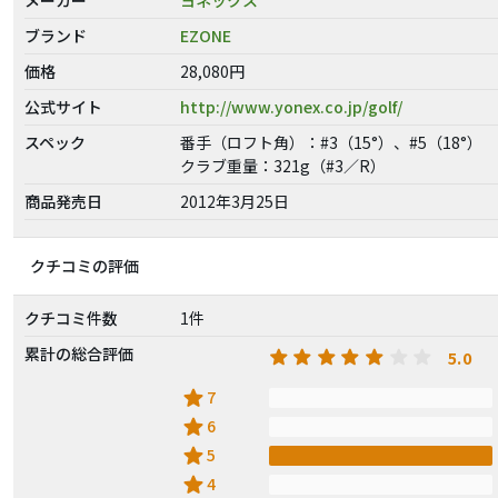
ブランド
EZONE
価格
28,080円
公式サイト
http://www.yonex.co.jp/golf/
スペック
番手（ロフト角）：#3（15°）、#5（18°）
クラブ重量：321g（#3／R）
商品発売日
2012年3月25日
クチコミの評価
クチコミ件数
1件
累計の総合評価
5.0
star
7
star
6
star
5
star
4