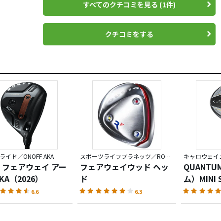
すべてのクチコミを見る (1件)
ときの飛距離は普通で特に感動は無いと思います。
クチコミをする
イド／ONOFF AKA
スポーツライフプラネッツ／RODDIO
キャロウェイゴ
 フェアウェイ アー
フェアウェイウッド ヘッ
QUANT
KA（2026）
ド
ム）MINI 
ウェイウ
6.6
6.3