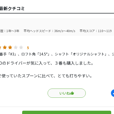
の最新クチコミ
歴：1年～3年
平均ヘッドスピード：36m/s～40m/s
平均スコア：110～119
5
番手「#3」、ロフト角「14.5°」、シャフト「オリジナルシャフト」、
eSDのドライバーが気に入って、３番も購入しました。
で使っていたスプーンに比べて、とても打ちやすい。
ソール形状のおかげかダフリ難いから。
フッてもある程度抜けてくれやすいように感じます。
いいね
のイギリスで買ったゴルフ雑誌がたまたまFW特集で、このFW
してくれるクラブだ、と書いてあってやはりと思いました。