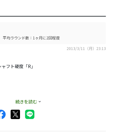
平均ラウンド数：1ヶ月に2回程度
2013/3/11（月）23:13
シャフト硬度「R」
続きを読む
はテストしたなかで