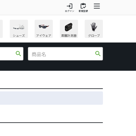
login
inventory
ログイン
新規登録
シューズ
アイウェア
距離計測器
グローブ
search
search