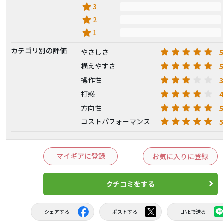
star
3
star
2
star
1
カテゴリ別の評価
5
やさしさ
5
構えやすさ
3
操作性
4
打感
5
方向性
5
コストパフォーマンス
マイギアに登録
お気に入りに登録
クチコミをする
シェアする
ポストする
LINEで送る