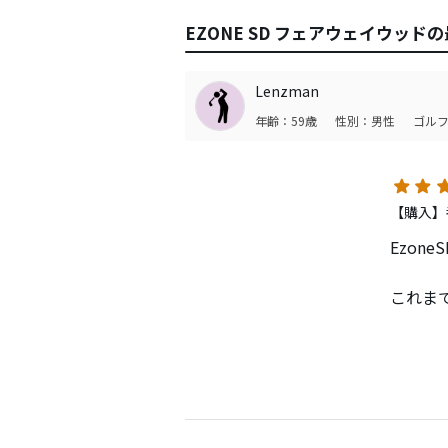
EZONE SD フェアウェイウッド
Lenzman
年齢：59歳
性別：男性
ゴルフ
【購入】
Ezon
これま
理由は
またダ
出張先
最も許