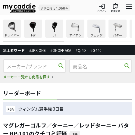
login
inventory
54,060
クチコミ
件
ログイン
新規登録
ドライバー
FW
UT
アイアン
ウェッジ
パター
急上昇ワード
#JPX ONE
#ONOFF AKA
#Qi4D
#G440
search
search
メーカー一覧から商品を探す
リーダーボード
ウィンダム選手権 3日目
PGA
マグレガーゴルフ／ターニー／レッドターニー パタ
ー RP-101のクチコミ評価
1件