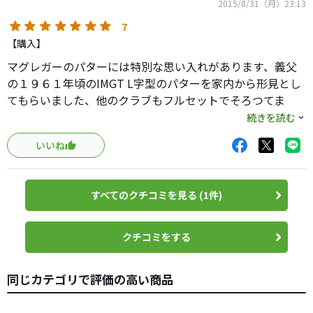
2015/8/31（月）23:13
7
【購入】
マグレガーのパターには特別な思い入れがあります、義父
の１９６１年頃のIMGT L字型のパターを家内から形見とし
てもらいました、他のクラブもフルセットでそろつてま
す、そこで私もレッドターニーをフルセットで揃えまし
続きを読む
た、このパターはフェース面の加工でとても直進性に優れ
いいね
ています、素直に打てると思います。
すべてのクチコミを見る (1件)
クチコミをする
同じカテゴリで評価の高い商品