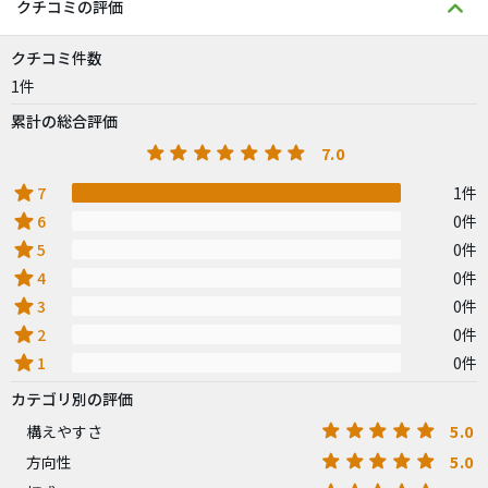
クチコミの評価
クチコミ件数
1件
累計の総合評価
7.0
star
7
1件
star
6
0件
star
5
0件
star
4
0件
star
3
0件
star
2
0件
star
1
0件
カテゴリ別の評価
5.0
構えやすさ
5.0
方向性