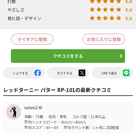
5.0
打感
5.0
やさしさ
5.0
見た目・デザイン
マイギアに登録
お気に入りに登録
クチコミをする
シェアする
ポストする
LINEで送る
レッドターニー パター RP-101の最新クチコミ
volvo2.4i
年齢：75歳
性別：男性
ゴルフ歴：21年以上
平均ヘッドスピード：41m/s～45m/s
平均スコア：85～89
平均ラウンド数：1ヶ月に2回程度