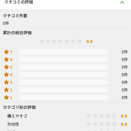
クチコミの評価
クチコミ件数
0件
累計の総合評価
0.0
star
7
0件
star
6
0件
star
5
0件
star
4
0件
star
3
0件
star
2
0件
star
1
0件
カテゴリ別の評価
0.0
構えやすさ
0.0
方向性