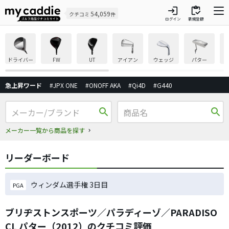
login
inventory
54,059
クチコミ
件
ログイン
新規登録
ドライバー
FW
UT
アイアン
ウェッジ
パター
急上昇ワード
#JPX ONE
#ONOFF AKA
#Qi4D
#G440
search
search
メーカー一覧から商品を探す
リーダーボード
ウィンダム選手権 3日目
PGA
ブリヂストンスポーツ／パラディーゾ／PARADISO
CL パター（2012）のクチコミ評価