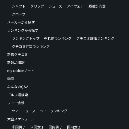
シャフト
グリップ
シューズ
アイウェア
距離計測器
グローブ
メーカーから探す
ランキングから探す
ランキングトップ
売れ筋ランキング
クチコミ評価ランキング
クチコミ件数ランキング
新着クチコミ
新製品情報
my caddieノート
動画
みんなのQ&A
ゴルフ場検索
ツアー情報
ツアーニュース
ツアーランキング
大会スケジュール
米国男子
米国女子
国内男子
国内女子