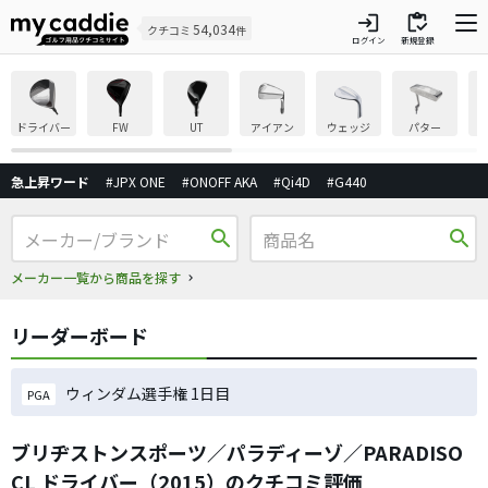
login
inventory
54,034
クチコミ
件
ログイン
新規登録
ドライバー
FW
UT
アイアン
ウェッジ
パター
急上昇ワード
#JPX ONE
#ONOFF AKA
#Qi4D
#G440
search
search
メーカー一覧から商品を探す
リーダーボード
ウィンダム選手権 1日目
PGA
ブリヂストンスポーツ／パラディーゾ／PARADISO
CL ドライバー（2015）のクチコミ評価