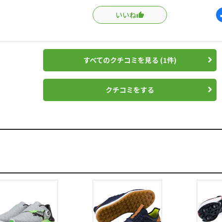
ん練習にもそのまま履いていけるので便利ですし、コースで使
いいね
いグリップ力です。
ラウンドされない方が偶に慣れないスパイクを履いてラウンド
らこういったスパイクレスを履いて慣らしておいてラウンドす
ができるのでスコアも良くなるのではないかと思います。
すべてのクチコミを見る (1件)
クチコミをする