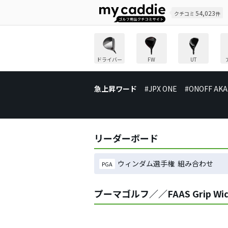
54,023
クチコミ
件
ドライバー
FW
UT
急上昇ワード
#JPX ONE
#ONOFF AKA
リーダーボード
ウィンダム選手権 組み合わせ
PGA
プーマゴルフ／／FAAS Grip 