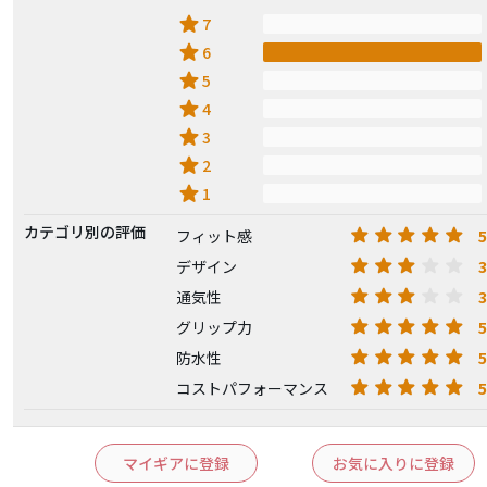
star
7
star
6
star
5
star
4
star
3
star
2
star
1
カテゴリ別の評価
5
フィット感
3
デザイン
3
通気性
5
グリップ力
5
防水性
5
コストパフォーマンス
マイギアに登録
お気に入りに登録