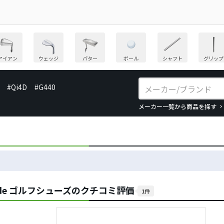
アイアン
ウェッジ
パター
ボール
シャフト
グリップ
#Qi4D
#G440
メーカー一覧から商品を探す
Wide ゴルフシューズのクチコミ評価
1件