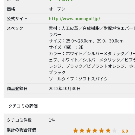
価格
オープン
公式サイト
http://www.pumagolf.jp/
スペック
素材：人工皮革／合成樹脂／耐摩耗性エバー
ラバー
サイズ：25.0〜28.0cm、29.0、30.0cm
サイズ（幅）：3E
カラー：ホワイト／シルバーメタリック／サ
ェブ、ホワイト／シルバーメタリック／ビブ
レンジ、ブラック／ビブラントオレンジ、ホ
ブラック
ソールタイプ：ソフトスパイク
商品登録日
2012年10月30日
クチコミの評価
クチコミ件数
1件
累計の総合評価
6.0