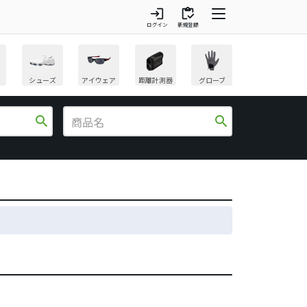
login
inventory
ログイン
新規登録
シューズ
アイウェア
距離計測器
グローブ
search
search