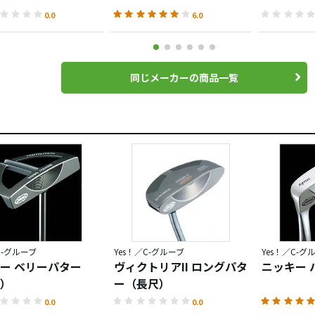
0.0
6.0
同じメーカーの商品一覧
C-グルーブ
Yes！／C-グルーブ
Yes！／C-グ
ー ベリーパター
ヴィクトリアII ロングパタ
ニッキー 
）
ー（長尺）
0.0
0.0