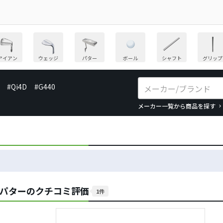
アイアン
ウェッジ
パター
ボール
シャフト
グリップ
#Qi4D
#G440
メーカー一覧から商品を探す
 パターのクチコミ評価
1件