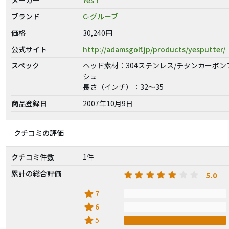
ブランド
C-グルーブ
価格
30,240円
公式サイト
http://adamsgolf.jp/products/yesputter/
スペック
ヘッド素材：304ステンレス/チタンカーボン
シュ
長さ（インチ）：32〜35
商品登録日
2007年10月9日
クチコミの評価
クチコミ件数
1件
累計の総合評価
5.0
star
7
star
6
star
5