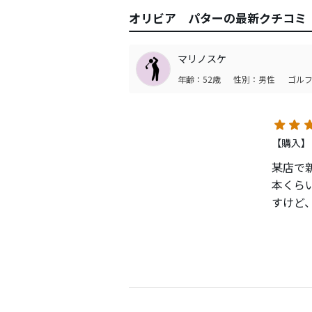
オリビア パターの最新クチコミ
マリノスケ
年齢：52歳
性別：男性
ゴルフ
【購入】
某店で
本くら
すけど
（Ｃ−