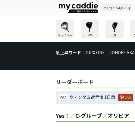
54,023
クチコミ
件
ドライバー
FW
UT
急上昇ワード
#JPX ONE
#ONOFF AKA
リーダーボード
ウィンダム選手権 1日目
LIVE
PGA
Yes！／C-グルーブ／オリビア