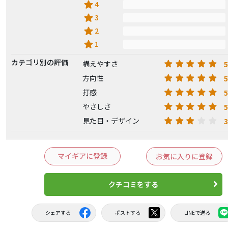
star
4
star
3
star
2
star
1
カテゴリ別の評価
5
構えやすさ
5
方向性
5
打感
5
やさしさ
3
見た目・デザイン
マイギアに登録
お気に入りに登録
クチコミをする
シェアする
ポストする
LINEで送る