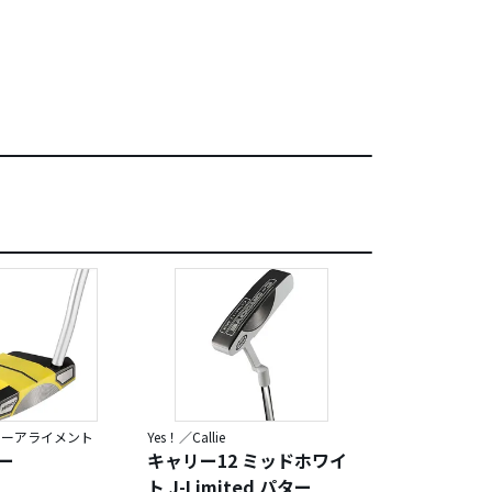
ルーアライメント
Yes！／Callie
Yes！／Evelyn
ター
キャリー12 ミッドホワイ
エブリン12 
ト J-Limited パター
メンズパター