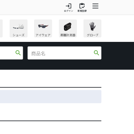
login
inventory
ログイン
新規登録
シューズ
アイウェア
距離計測器
グローブ
search
search