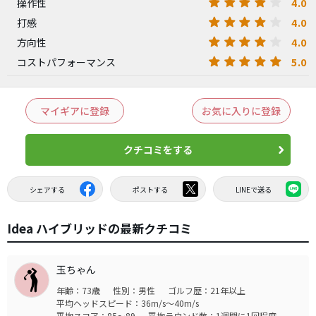
4.0
操作性
4.0
打感
4.0
方向性
5.0
コストパフォーマンス
マイギアに登録
お気に入りに登録
クチコミをする
シェアする
ポストする
LINEで送る
Idea ハイブリッドの最新クチコミ
玉ちゃん
年齢：73歳
性別：男性
ゴルフ歴：21年以上
平均ヘッドスピード：36m/s～40m/s
平均スコア：85～89
平均ラウンド数：1週間に1回程度