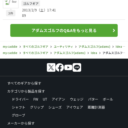
ゴルフギア
2013/2/9（土）17:41
3件
89
アダムスゴルフのQ&Aをもっと見る
my caddie
すべてのゴルフギア
ユーティリティ
アダムスゴルフ(adams)
Idea
my caddie
すべてのゴルフギア
アダムスゴルフ(adams)
Idea
アダムスゴルフ／Idea／Idea ハイブリッドの口コミ評価
すべてのギアから探す
カテゴリから製品を探す
ドライバー
FW
UT
アイアン
ウェッジ
パター
ボール
シャフト
グリップ
シューズ
アイウェア
距離計測器
グローブ
メーカーから探す