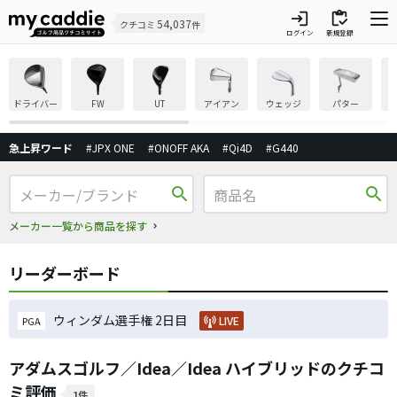
login
inventory
54,037
クチコミ
件
ログイン
新規登録
ドライバー
FW
UT
アイアン
ウェッジ
パター
急上昇ワード
#JPX ONE
#ONOFF AKA
#Qi4D
#G440
search
search
メーカー一覧から商品を探す
リーダーボード
ウィンダム選手権 2日目
LIVE
PGA
アダムスゴルフ／Idea／Idea ハイブリッドのクチコ
ミ評価
1件