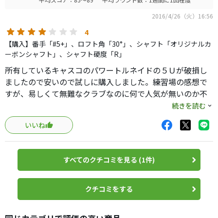
2016/4/26（火）16:56
4
【購入】番手「#5+」、ロフト角「30°」、シャフト「オリジナルカ
ーボンシャフト」、シャフト硬度「R」
所有しているキャスコのパワートルネイドの５Ｕが破損し
ましたので安いので試しに購入しました。練習場の感想で
すが、易しくて無難なクラブなのに何で人気が無いのか不
思議です。（本クラブのレビューを色々と探してもほとん
続きを読む
どありません。私は価格につられて購入しました。）ゴル
いいね
友で使用している人はいませんので、コースで使いました
ら又、詳しくレビューします。
すべてのクチコミを見る (1件)
クチコミをする