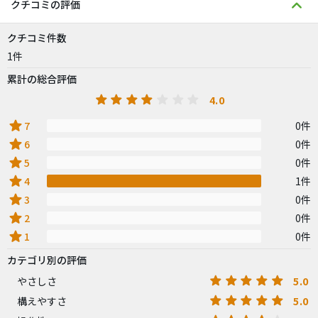
クチコミの評価
クチコミ件数
1件
累計の総合評価
4.0
star
7
0件
star
6
0件
star
5
0件
star
4
1件
star
3
0件
star
2
0件
star
1
0件
カテゴリ別の評価
5.0
やさしさ
5.0
構えやすさ