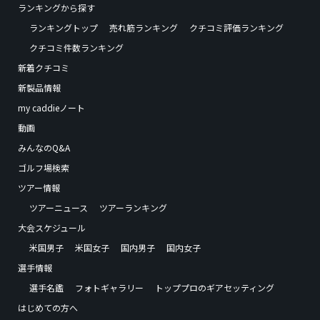
ランキングから探す
ランキングトップ
売れ筋ランキング
クチコミ評価ランキング
クチコミ件数ランキング
新着クチコミ
新製品情報
my caddieノート
動画
みんなのQ&A
ゴルフ場検索
ツアー情報
ツアーニュース
ツアーランキング
大会スケジュール
米国男子
米国女子
国内男子
国内女子
選手情報
選手名鑑
フォトギャラリー
トッププロのギアセッティング
はじめての方へ