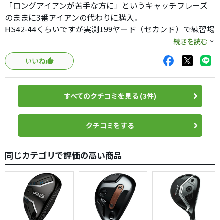
「ロングアイアンが苦手な方に」というキャッチフレーズ
のままに3番アイアンの代わりに購入。
HS42-44くらいですが実測199ヤード（セカンド）で練習場
のままに真っ直ぐ飛びました。ライナー系弾道でまだ高さ
続きを読む
は出ませんでしたので、練習して高さが出るようにしたい
いいね
と思います。
斜面でのロングセカンドもほぼイメージ通りに打て、アダ
すべてのクチコミを見る (3件)
ムスのFW#3とライ、距離で使い分けていきたいなと。
打ち易く楽しいクラブです。4番アイアンの代わりに#4も欲
しくなりました。
クチコミをする
お奨めです。
同じカテゴリで評価の高い商品