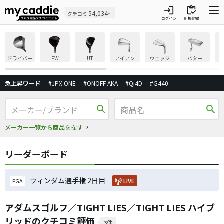
login
inventory
54,034
クチコミ
件
ログイン
新規登録
ドライバー
FW
UT
アイアン
ウェッジ
パター
急上昇ワード
#JPX ONE
#ONOFF AKA
#Qi4D
#G440
search
search
メーカー一覧から商品を探す
リーダーボード
ウィンダム選手権 2日目
LIVE
PGA
アダムスゴルフ／TIGHT LIES／TIGHT LIES ハイブ
リッドのクチコミ評価
3件