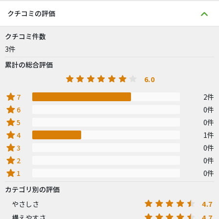
クチコミの評価
クチコミ件数
3件
累計の総合評価
6.0
star
7
2件
star
6
0件
star
5
0件
star
4
1件
star
3
0件
star
2
0件
star
1
0件
カテゴリ別の評価
4.7
やさしさ
4.7
構えやすさ