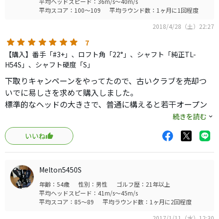
平均ヘッドスピード：36m/s～40m/s
平均スコア：100～109
平均ラウンド数：1ヶ月に1回程度
2018/4/28（土）22:27
7
【購入】番手「#3+」、ロフト角「22°」、シャフト「純正TL-
H54S」、シャフト硬度「S」
下取りキャンペーンをやってたので、古いクラブを売却つ
いでに易しさを求めて購入しました。
標準的なヘッドの大きさで、普通に構えると若干オープン
のホボストレートフェイスで構えやすいです。
続きを読む
軽めのシャフトですがそんなに頼りなさはないので振って
いいね
いけますが、思ったより手元がしなる感じでタイミングが
合わない時があります。
芯を捉えると、控えめの金属音で柔らい打感。その感覚と
Melton5450S
は裏腹に高めの強弾道ストレートでよく飛びます。
年齢：54歳
性別：男性
ゴルフ歴：21年以上
芯を外すとパシッとアイアンライクな音ですが結構飛ぶ、
平均ヘッドスピード：41m/s～45m/s
一番の驚きは曲がりの少なさ。ここに当たってそんなに飛
平均スコア：85～89
平均ラウンド数：1ヶ月に2回程度
ぶ？って事もしばしば(笑)
2017/1/11（水）12:30