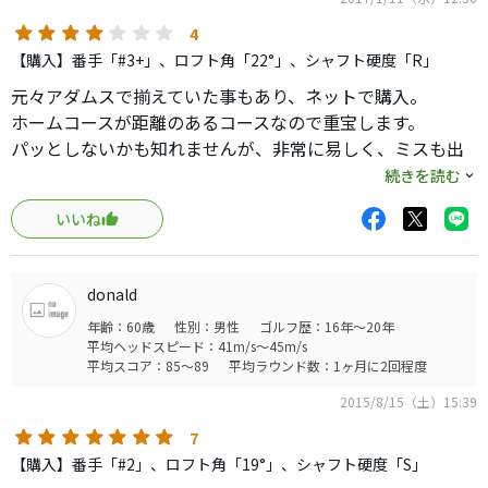
出っ歯ですがダウンブローでも払い打ちでもいけそうです
(自分は払い打ちですけど…)
4
そして名前の由来、多少ライが悪くても打ちやすい♪とて
【購入】番手「#3+」、ロフト角「22°」、シャフト硬度「R」
も抜けが良くて、飛距離ロスも少ないと思います。
元々アダムスで揃えていた事もあり、ネットで購入。
シャフトの軽さとIOMICグリップが気にならなければオス
ホームコースが距離のあるコースなので重宝します。
スメです。
パッとしないかも知れませんが、非常に易しく、ミスも出
にくいかと思います。
続きを読む
値段もかなり安いです。
いいね
シャフトをSにすれば良かったかと少々後悔。
donald
年齢：60歳
性別：男性
ゴルフ歴：16年～20年
平均ヘッドスピード：41m/s～45m/s
平均スコア：85～89
平均ラウンド数：1ヶ月に2回程度
2015/8/15（土）15:39
7
【購入】番手「#2」、ロフト角「19°」、シャフト硬度「S」