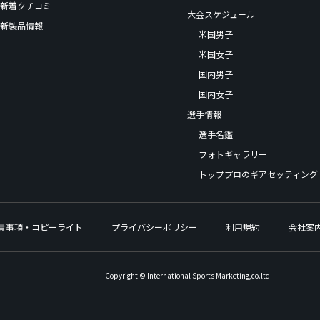
新着クチコミ
大会スケジュール
新製品情報
米国男子
米国女子
国内男子
国内女子
選手情報
選手名鑑
フォトギャラリー
トッププロのギアセッティング
責事項・コピーライト
プライバシーポリシー
利用規約
会社案
Copyright © International Sports Marketing,co.ltd