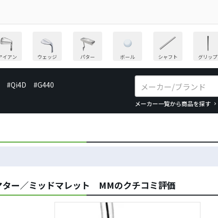
アイアン
ウェッジ
パター
ボール
シャフト
グリップ
#Qi4D
#G440
メーカー一覧から商品を探す
マター／ミッドマレット MMのクチコミ評価