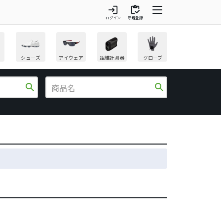
login
inventory
ログイン
新規登録
シューズ
アイウェア
距離計測器
グローブ
search
search