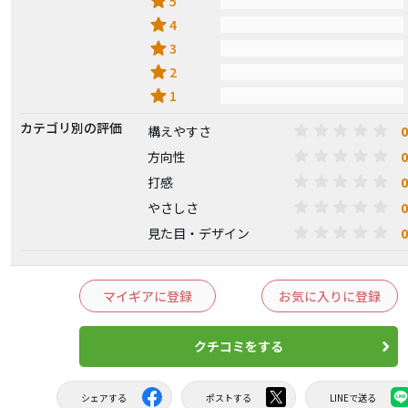
star
5
star
4
star
3
star
2
star
1
カテゴリ別の評価
0
構えやすさ
0
方向性
0
打感
0
やさしさ
0
見た目・デザイン
マイギアに登録
お気に入りに登録
クチコミをする
シェアする
ポストする
LINEで送る