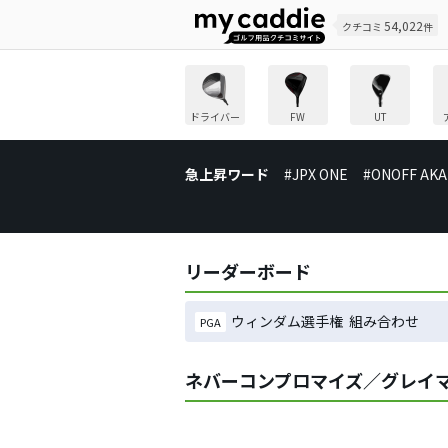
54,022
クチコミ
件
ドライバー
FW
UT
急上昇ワード
#JPX ONE
#ONOFF AKA
リーダーボード
ウィンダム選手権 組み合わせ
PGA
ネバーコンプロマイズ／グレイ