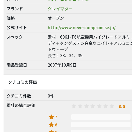
ブランド
グレイマター
価格
オープン
公式サイト
http://www.nevercompromise.jp/
スペック
素材：6061-T6航空機用ハイグレードアル
ディ＋タングステン合金ウェイト＋アルミコ
トウィーブ
長さ：33、34、35
商品登録日
2007年10月9日
クチコミの評価
クチコミ件数
0件
累計の総合評価
0.0
star
7
star
6