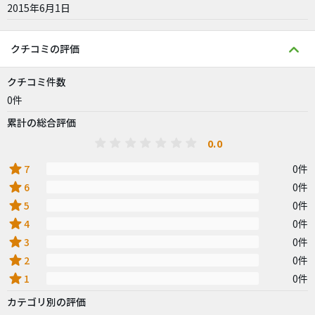
2015年6月1日
クチコミの評価
クチコミ件数
0件
累計の総合評価
0.0
star
7
0件
star
6
0件
star
5
0件
star
4
0件
star
3
0件
star
2
0件
star
1
0件
カテゴリ別の評価