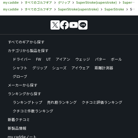
my caddie
すべてのゴルフギア
グリップ
SuperStroke(superstroke)
SuperStroke
my caddie
すべてのゴルフギア
SuperStroke(superstroke)
SuperStroke
SuperStroke／SuperStroke／ODYSSEY WORKS 3.0の口コミ評価
すべてのギアから探す
カテゴリから製品を探す
ドライバー
FW
UT
アイアン
ウェッジ
パター
ボール
シャフト
グリップ
シューズ
アイウェア
距離計測器
グローブ
メーカーから探す
ランキングから探す
ランキングトップ
売れ筋ランキング
クチコミ評価ランキング
クチコミ件数ランキング
新着クチコミ
新製品情報
my caddieノート