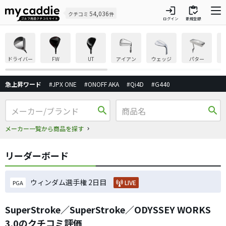
login
inventory
54,036
クチコミ
件
ログイン
新規登録
ドライバー
FW
UT
アイアン
ウェッジ
パター
急上昇ワード
#JPX ONE
#ONOFF AKA
#Qi4D
#G440
search
search
メーカー一覧から商品を探す
リーダーボード
ウィンダム選手権 2日目
LIVE
PGA
SuperStroke／SuperStroke／ODYSSEY WORKS
3.0のクチコミ評価