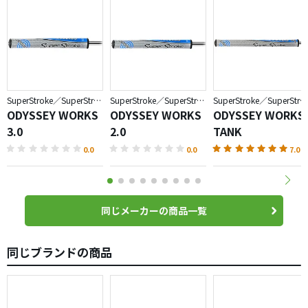
SuperStroke／SuperStroke
SuperStroke／SuperStroke
SuperStroke／SuperStroke
ODYSSEY WORKS
ODYSSEY WORKS
ODYSSEY WORKS
3.0
2.0
TANK
0.0
0.0
7.0
同じメーカーの商品一覧
同じブランドの商品