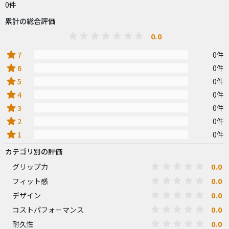
0件
累計の総合評価
0.0
star
7
0件
star
6
0件
star
5
0件
star
4
0件
star
3
0件
star
2
0件
star
1
0件
カテゴリ別の評価
0.0
グリップ力
0.0
フィット感
0.0
デザイン
0.0
コストパフォーマンス
0.0
耐久性