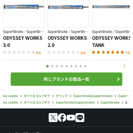
SuperStroke／SuperStroke
SuperStroke／SuperStroke
SuperStroke／SuperStroke
ODYSSEY WORKS
ODYSSEY WORKS
ODYSSEY WORKS
3.0
2.0
TANK
0.0
0.0
7.0
同じブランドの商品一覧
my caddie
すべてのゴルフギア
グリップ
SuperStroke(superstroke)
SuperStroke
my caddie
すべてのゴルフギア
SuperStroke(superstroke)
SuperStroke
SuperStroke／SuperStroke／MID SLIM2.0の口コミ評価