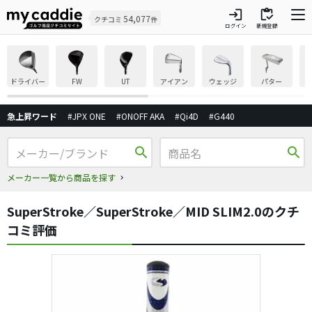
login
inventory
54,077
クチコミ
件
ログイン
新規登録
ドライバー
FW
UT
アイアン
ウェッジ
パター
急上昇ワード
#JPX ONE
#ONOFF AKA
#Qi4D
#G440
search
search
メーカー一覧から商品を探す
SuperStroke／SuperStroke／MID SLIM2.0のクチ
コミ評価