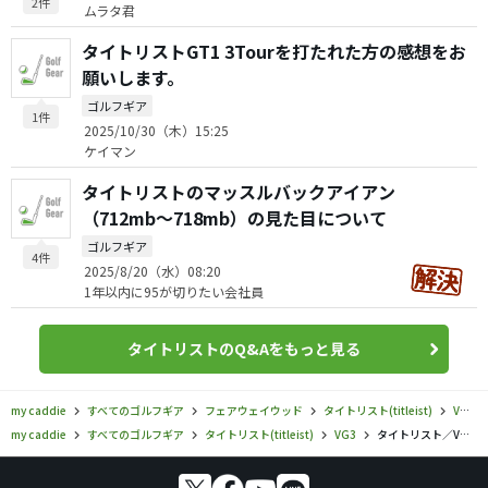
2件
ムラタ君
タイトリストGT1 3Tourを打たれた方の感想をお
願いします。
ゴルフギア
1件
2025/10/30（木）15:25
ケイマン
タイトリストのマッスルバックアイアン
（712mb〜718mb）の見た目について
ゴルフギア
4件
2025/8/20（水）08:20
1年以内に95が切りたい会社員
タイトリストのQ&Aをもっと見る
my caddie
すべてのゴルフギア
フェアウェイウッド
タイトリスト(titleist)
VG3
my caddie
すべてのゴルフギア
タイトリスト(titleist)
VG3
タイトリスト／VG3／VG3 ウィメンズ フェアウェイメタル（2016）の口コミ評価