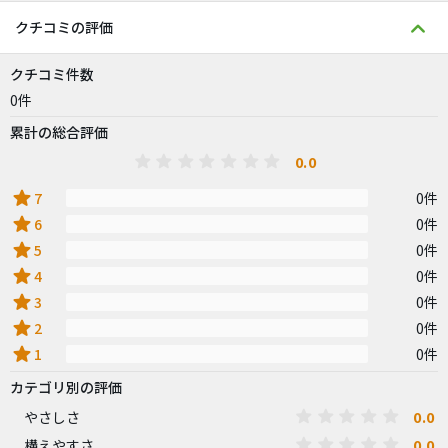
クチコミの評価
クチコミ件数
0件
累計の総合評価
0.0
star
7
0件
star
6
0件
star
5
0件
star
4
0件
star
3
0件
star
2
0件
star
1
0件
カテゴリ別の評価
0.0
やさしさ
0.0
構えやすさ