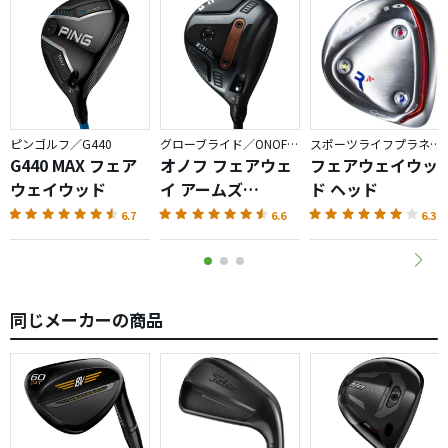
ピンゴルフ／G440
グローブライド／ONOFF AKA
スポーツライフプラネッツ／RODDIO
G440 MAX フェア
オノフ フェアウェ
フェアウェイウッ
ウェイウッド
イ アームズ
ド ヘッド
AKA（2026）
6.7
6.6
6.3
同じメーカーの商品