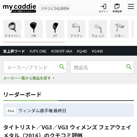
login
inventory
54,068
クチコミ
件
ログイン
新規登録
ドライバー
FW
UT
アイアン
ウェッジ
パター
急上昇ワード
#JPX ONE
#ONOFF AKA
#Qi4D
#G440
search
search
メーカー一覧から商品を探す
リーダーボード
ウィンダム選手権 最終日
PGA
タイトリスト／VG3／VG3 ウィメンズ フェアウェイ
メタル（2016）のクチコミ評価