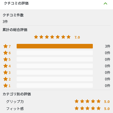
クチコミの評価
クチコミ件数
3件
累計の総合評価
7.0
star
7
3件
star
6
0件
star
5
0件
star
4
0件
star
3
0件
star
2
0件
star
1
0件
カテゴリ別の評価
5.0
グリップ力
5.0
フィット感