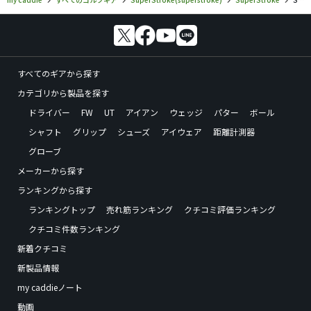
オリジナルのグリップが細かったこともあり、相性の問題
だとは思うのですが、自分は２M以内のパット精度は確実
に上がりました。
一つ難しい点があるとすればグリップ側の穴が比較的大き
すべてのギアから探す
かったことでしょうか。粘着両面テープを重ね貼りしない
カテゴリから製品を探す
と緩んで動いてしまいましたので貼り直して対処しまし
ドライバー
FW
UT
アイアン
ウェッジ
パター
ボール
た。
シャフト
グリップ
シューズ
アイウェア
距離計測器
交換されるときは気をつけてください。
グローブ
メーカーから探す
ランキングから探す
ランキングトップ
売れ筋ランキング
クチコミ評価ランキング
クチコミ件数ランキング
新着クチコミ
新製品情報
my caddieノート
動画