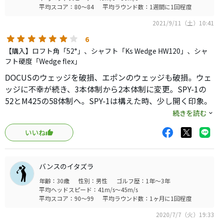
平均スコア：80～84
平均ラウンド数：1週間に1回程度
2021/9/11（土）10:41
6
【購入】ロフト角「52°」、シャフト「Ks Wedge HW120」、シャ
フト硬度「Wedge flex」
DOCUSのウェッジを破損、エポンのウェッジも破損。ウェ
ッジに不幸が続き、3本体制から2本体制に変更。SPY-1の
52とM425の58体制へ。SPY-1は構えた時、少し開く印象。
最初は左に巻く球が多く、不安になりましたが。慣れてく
続きを読む
れば球は操作し易いし、スピン性能も高い。鏡面仕上げも
いいね
カッコいい。
バックスピンでピンから離れていくパターンが多いのは腕
の問題 笑
バンスのイタズラ
年齢：30歳
性別：男性
ゴルフ歴：1年～3年
平均ヘッドスピード：41m/s～45m/s
平均スコア：90～99
平均ラウンド数：1ヶ月に1回程度
2020/7/7（火）19:33