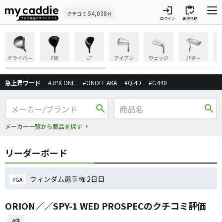
login
inventory
54,038
クチコミ
件
ログイン
新規登録
ドライバー
FW
UT
アイアン
ウェッジ
パター
急上昇ワード
#JPX ONE
#ONOFF AKA
#Qi4D
#G440
search
search
メーカー一覧から商品を探す
リーダーボード
ウィンダム選手権 2日目
PGA
ORION／／SPY-1 WED PROSPECのクチコミ評価
4件