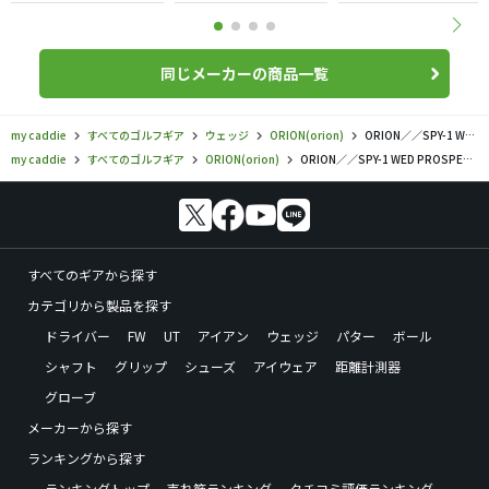
同じメーカーの商品一覧
my caddie
すべてのゴルフギア
ウェッジ
ORION(orion)
ORION／／SPY-1 WED PROSPECの口コミ評価
my caddie
すべてのゴルフギア
ORION(orion)
ORION／／SPY-1 WED PROSPECの口コミ評価
すべてのギアから探す
カテゴリから製品を探す
ドライバー
FW
UT
アイアン
ウェッジ
パター
ボール
シャフト
グリップ
シューズ
アイウェア
距離計測器
グローブ
メーカーから探す
ランキングから探す
ランキングトップ
売れ筋ランキング
クチコミ評価ランキング