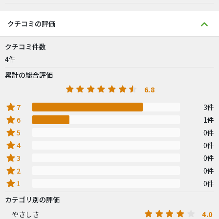
クチコミの評価
クチコミ件数
4件
累計の総合評価
6.8
star
7
3件
star
6
1件
star
5
0件
star
4
0件
star
3
0件
star
2
0件
star
1
0件
カテゴリ別の評価
4.0
やさしさ