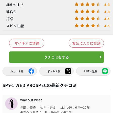
4.8
構えやすさ
4.8
操作性
4.5
打感
4.5
スピン性能
マイギアに登録
お気に入りに登録
クチコミをする
シェアする
ポストする
LINEで送る
SPY-1 WED PROSPECの最新クチコミ
way out west
年齢：45歳
性別：男性
ゴルフ歴：6年～10年
平均ヘッドスピード：46m/s～50m/s