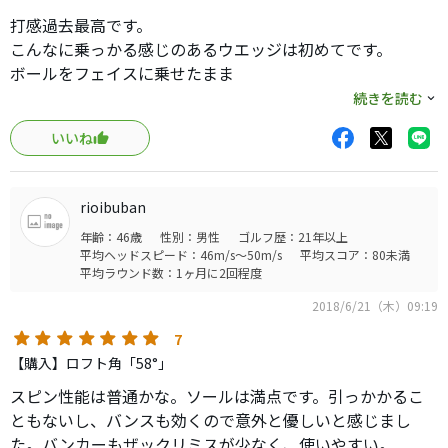
スピン性能はその辺のウェッジよりは断然掛かります
打感過去最高です。
これまで使ってきたウェッジをスピン性能で並べると
こんなに乗っかる感じのあるウエッジは初めてです。
エポン パーソナルウェッジ、マスダ m425s、オライオ
ボールをフェイスに乗せたまま
ン 、三浦 mgs01、ホンマ tw-w2015、ミズノ ザクラフ
体の回転でピンに送り届けるイメージで打つと
続きを読む
ト
いい感じで寄ります。（あくまで私の脳内の話・・・）
になります
いいね
音もいいです、スピン系の高額なボールを打つと乾いたイ
イ音がして
ノーメッキになりますがスピン性能はそこまで変わらず、
これがまたクセになってます。
ただし乗ってる感は半端じゃ無いです
rioibuban
自宅にある毛足の少し長めの人工芝で
練習用で56をバンカーや自宅前で練習で使ってますが変な
年齢：46歳
性別：男性
ゴルフ歴：21年以上
過去最高の抜けの良さを実感しています。
練習器具買うくらいならノーメッキのボロボロを安く手に
平均ヘッドスピード：46m/s～50m/s
平均スコア：80未満
平均ラウンド数：1ヶ月に2回程度
入れてインサイドアウトで乗せる練習する方が良いくらい
自宅練習が楽しくてしょうがないです。
オススメです
2018/6/21（木）09:19
タマ数は少ないですが見かけたらぜひ試打してみて欲しい
7
です。
【購入】ロフト角「58°」
スピン性能は普通かな。ソールは満点です。引っかかるこ
ともないし、バンスも効くので意外と優しいと感じまし
た。バンカーもザックリミスが少なく、使いやすい。