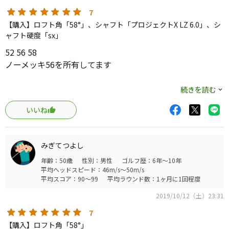
7
【購入】ロフト角「58°」、シャフト「プロジェクトX LZ 6.0」、シ
ャフト硬度「sx」
52 56 58
ノーメッキ56を所有してます
マスダゴルフのウェッジも良かったのですが製品管理が酷
続きを読む
く、前々から気になっていたオライオンを購入
いいね
マスダやエポンの様な強めのスピンはありませんがコント
ローラブルなスピンは距離が合わせやすく気に入っていま
す
みぎてつよし
逆に言えばスピンを意図して掛けられる人で距離感抜群な
年齢：50歳
性別：男性
ゴルフ歴：6年～10年
らデッドで狙えるのでそちらをお勧めします
平均ヘッドスピード：46m/s～50m/s
オライオンはスピン性能よりも工芸品の様な美しさと顔、
平均スコア：90～99
平均ラウンド数：1ヶ月に1回程度
座りの良さは一級品
2019/10/12（土）23:31
モダートやエポンの様な柔らかい物を潰した様な心地よい
打感ではないですが程よく芯を残し、乗せる感覚を養わせ
7
てくれる良い作りです
【購入】ロフト角「58°」