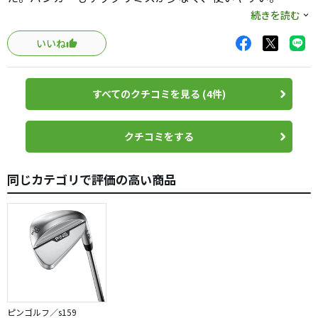
ヘッドサイズはコンパクトなので、難しそうな見た目です
続きを読む
が、小さい利点は大きいと感じるヘッドでした。
いいね
フェースはミーリングがないですが平面精密度が高く溝が
しっかり働いてくれます。
バックフェースはメッキしてあるのかと思いきや、磨きだ
すべてのクチコミを見る (4件)
けでツヤを出しているようです。ここまでする必要はない
でしょうが、工芸品としては最高ですね。使うのが勿体無
いと思ってしまいます。使わないのも勿体無いですが。
クチコミをする
姫路で削って燕で磨く手間がかかっているので値段は張り
ますが、価値あるヘッドです。
同じカテゴリで評価の高い商品
打感はかなり柔らか。単一素材でこれだけソフトな打感は
他に無いかも。
ネックからリーディングエッジまでのつながりが絶妙で開
いても右に抜ける感じが無いので安心して開けます。
永く使いたいですが、素材が素材なので永く持たないと思
います。再加工かリヘッドですね。
ピンゴルフ／s159