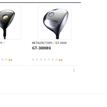
RY／
METALFACTORY／GT-3000
METALFACTORY／
GT-3000Hi
S-360
0.0
0.0