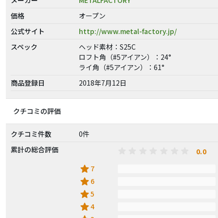
価格
オープン
公式サイト
http://www.metal-factory.jp/
スペック
ヘッド素材：S25C
ロフト角（#5アイアン）：24°
ライ角（#5アイアン）：61°
商品登録日
2018年7月12日
クチコミの評価
クチコミ件数
0件
累計の総合評価
0.0
star
7
star
6
star
5
star
4