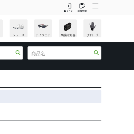
login
inventory
ログイン
新規登録
シューズ
アイウェア
距離計測器
グローブ
search
search