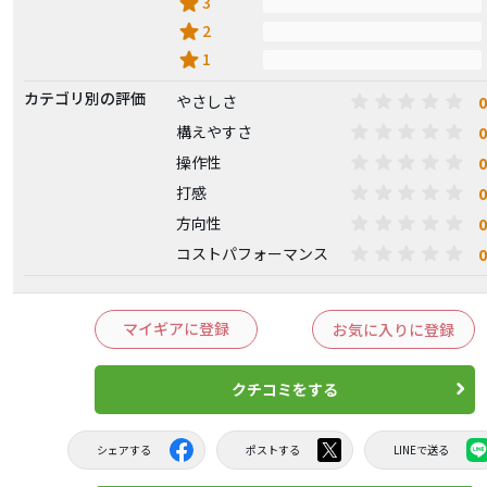
star
3
star
2
star
1
カテゴリ別の評価
0
やさしさ
0
構えやすさ
0
操作性
0
打感
0
方向性
0
コストパフォーマンス
マイギアに登録
お気に入りに登録
クチコミをする
シェアする
ポストする
LINEで送る