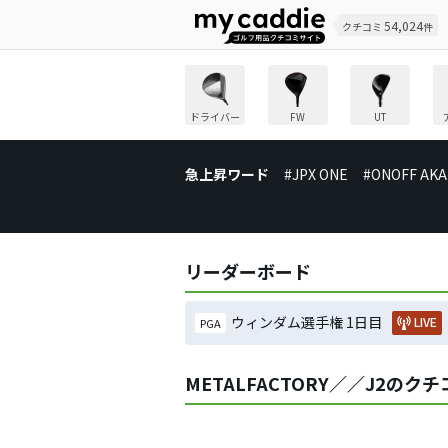
54,024
クチコミ
件
ドライバー
FW
UT
急上昇ワード
#JPX ONE
#ONOFF AKA
リーダーボード
ウィンダム選手権 1日目
LIVE
PGA
METALFACTORY／／J2のク