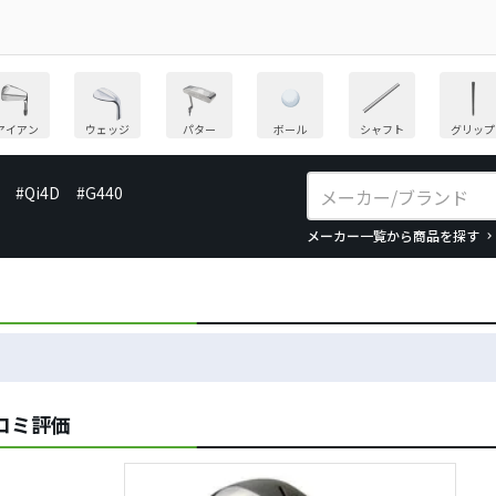
アイアン
ウェッジ
パター
ボール
シャフト
グリップ
#Qi4D
#G440
メーカー一覧から商品を探す
チコミ評価