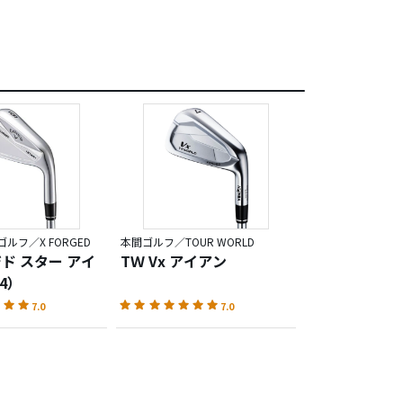
ルフ／X FORGED
本間ゴルフ／TOUR WORLD
ジド スター アイ
TＷ Vx アイアン
4）
7.0
7.0