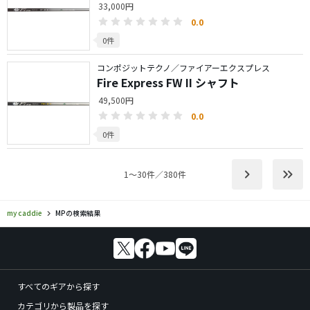
33,000円
0.0
0件
コンポジットテクノ／ファイアーエクスプレス
Fire Express FW II シャフト
49,500円
0.0
0件
keyboard_arrow_right
keyboard_double_arrow_right
1〜30件／380件
my caddie
MPの検索結果
すべてのギアから探す
カテゴリから製品を探す