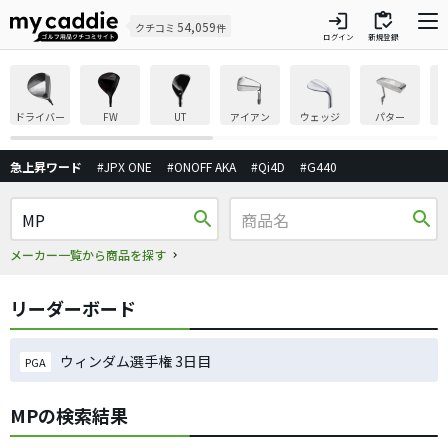
login
inventory
54,059
クチコミ
件
ログイン
新規登録
ドライバー
FW
UT
アイアン
ウェッジ
パター
急上昇ワード
#JPX ONE
#ONOFF AKA
#Qi4D
#G440
search
search
メーカー一覧から商品を探す
リーダーボード
ウィンダム選手権 3日目
PGA
MPの検索結果