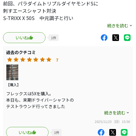
前回、パラダイムトリプルダイヤモンドSに
刺すエースシャフト対決
S-TRIXX X 50S 中元調子と行い
数々ラウンド重ねてPROTO BI シャフトに
続きを読む
「５X」決定しました。
いいね
1
件
飛距離・方向性は甲乙つけがたいが
こちらの方が撓りポイント・加減・
過去のクチコミ
戻りスピードも丁度良いという事
7
エースシャフトに決定しました。
ヘッド変わることあれば、
また沼に飛び込む訳ですが
【購入】
それもＧＯＬＦの楽しみですね。
フレックスは5Xを購入。
本日も、来期ドライバーシャフトの
テストラウンド行ってきました
もう一本はS-TRIXX X 50S 中元調子で
続きを読む
どちらも振動数は260ｃｐｍと同じですが
2025/11/23（日）15:50
こちらのシャフトは中調子で比べると
いくらか撓り易く感じます。
いいね
1
件