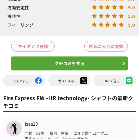
5.0
方向安定性
5.0
操作性
5.0
フィーリング
マイギアに登録
お気に入りに登録
クチコミをする
シェアする
ポストする
LINEで送る
Fire Express FW -HR technology- シャフトの最新ク
チコミ
issa13
年齢：53歳
性別：男性
ゴルフ歴：21年以上
平均ヘッドスピード：41m/s～45m/s