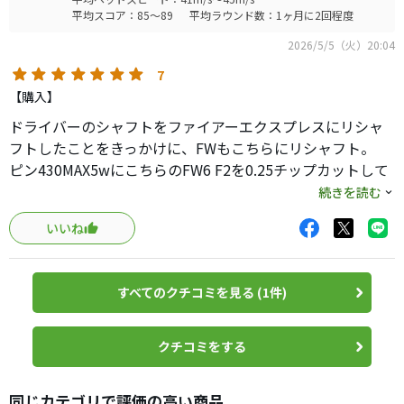
平均スコア：85～89
平均ラウンド数：1ヶ月に2回程度
2026/5/5（火）20:04
7
【購入】
ドライバーのシャフトをファイアーエクスプレスにリシャ
フトしたことをきっかけに、FWもこちらにリシャフト。
ピン430MAX5wにこちらのFW6 F2を0.25チップカットして
使用。
続きを読む
元のピンツアーより弾道が高く、弾きが良いので飛距離も
いいね
出ています。先端剛性が高く芝の上からでもボールを拾い
やすく打ちやすいです。
6軸カーボンシートが透けるコスメもカッコ良く気に入って
すべてのクチコミを見る (1件)
います。
クチコミをする
同じカテゴリで評価の高い商品