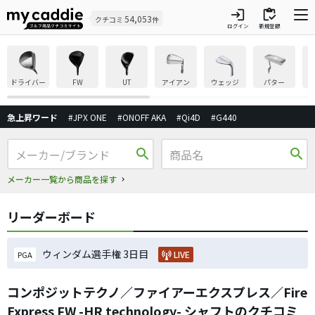
login
inventory
54,053
クチコミ
件
ログイン
新規登録
ドライバー
FW
UT
アイアン
ウェッジ
パター
急上昇ワード
#JPX ONE
#ONOFF AKA
#Qi4D
#G440
search
search
メーカー一覧から商品を探す
リーダーボード
ウィンダム選手権 3日目
LIVE
PGA
コンポジットテクノ／ファイアーエクスプレス／Fire
Express FW -HR technology- シャフトのクチコミ