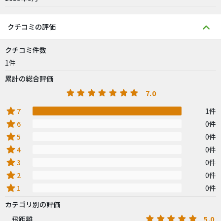
クチコミの評価
クチコミ件数
1件
累計の総合評価
7.0
star
7
1件
star
6
0件
star
5
0件
star
4
0件
star
3
0件
star
2
0件
star
1
0件
カテゴリ別の評価
5.0
飛距離