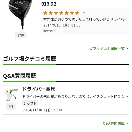
913 D2
7
方向性が良いので思い切って打っていけるドライバーです。 安定感があり芯も広くミスに強いです。 曲がりにくいのでドローフェードの打ち分けは少しオーバー気味に打つことになりますが、一応打ち分けられます 飛距離は、もっと飛ばせるドライバーがあると思いますが、スコアメイクにはこのドライバー良いと思います。 決して飛ばないと言っているわけでなく、飛ぶ方ではと思います。 ランバックス５５はＳでもちょっと軽く柔らかい感じがします。 打感は、しっかり振って芯に当たった時には良い感じですが、ゆっくり振った時や芯を外したときは硬く感じます。
2014/9/15（月）01:55
keepsmile
87件
ギアクチコミ履歴一覧
ゴルフ場クチコミ履歴
Q&A質問履歴
ドライバー長尺
ドライバーの飛距離があまり出ないので（ナイスショット時２１０Ｙ〜２４０Ｙくらい、今日一で２５０Ｙくらい、ＨＳ４２〜４３）、長尺ドライバー検討しています。 先日、長尺のドライバー（４６．７５インチ）の試打をしたのですが、いつもよりも１０Ｙ以上伸びていて、使ってみたいと思いました。 ただ、飛距離は伸びる一方、方向性は落ちるのだと思います。 長尺ドライバーをお使いの方にお聞きしたいのですが、スコアメイクということからすると長尺ドライバー使用はいかがでしょうか？ できましたら、ご使用の長尺ドライバーのスペックも教えてください。
シャフト
8件
2014/11/30（日）21:30
Q&A質問履歴