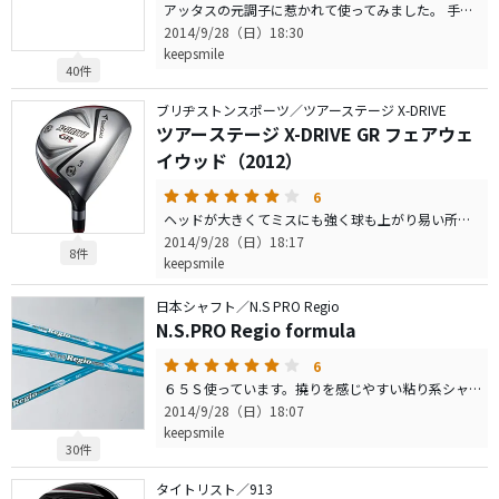
アッタスの元調子に惹かれて使ってみました。 手元の撓りは感じやすく、センター部分の剛性感で弾き飛ばしてくれる感じです。 個人的には飛距離性能は高いと思いました。 元調子のわりには、先端部も硬すぎるという感じではなく適度な硬さかと。 デザインはとても良いですね。
2014/9/28（日）18:30
keepsmile
40件
ブリヂストンスポーツ／ツアーステージ X-DRIVE
ツアーステージ X-DRIVE GR フェアウェ
イウッド（2012）
6
ヘッドが大きくてミスにも強く球も上がり易い所謂イージーなフェアウエイウッドです。シャフトをアッタス３の７０ｇ台にして総重量３３８ｇにしてみました。重量・しなり感とも良い感じです。打感はバチンと弾く感じです。
2014/9/28（日）18:17
8件
keepsmile
日本シャフト／N.S PRO Regio
N.S.PRO Regio formula
6
６５Ｓ使っています。撓りを感じやすい粘り系シャフトで先端部がしっかりしていて方向性はとても良いです。飛距離は一発の飛びを求める向けではなく、安定性と方向性を求めるシャフトだと思います。 叩きに行っても軽めに打ってもシャフトの挙動がとても素直でタイミングも取り易い。叩けば叩いただけ飛びます。 機能面でもよくできたシャフトですが、特に気に入っているのがデザインです。ブルーの色が鮮やかで上品な色合いです。
2014/9/28（日）18:07
keepsmile
30件
タイトリスト／913