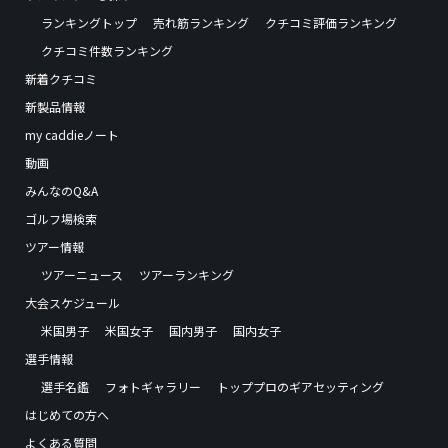
ランキングトップ
売れ筋ランキング
クチコミ評価ランキング
クチコミ件数ランキング
新着クチコミ
新製品情報
my caddieノート
動画
みんなのQ&A
ゴルフ場検索
ツアー情報
ツアーニュース
ツアーランキング
大会スケジュール
米国男子
米国女子
国内男子
国内女子
選手情報
選手名鑑
フォトギャラリー
トッププロのギアセッティング
はじめての方へ
よくある質問