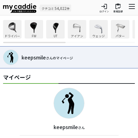
login
inventory
54,022
クチコミ
件
ログイン
新規登録
ドライバー
FW
UT
アイアン
ウェッジ
パター
keepsmile
さんのマイページ
マイページ
keepsmile
さん