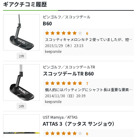
ギアクチコミ履歴
ピンゴルフ／スコッツデール
B60
6
スコッティキャメロンＮＰ２使っていましたが、短尺を試したく購入してみました。目一杯短尺の３１インチで２ラウンドしてきました。 ３１インチって周りに使っている人がおらず、仲間からは子供のパターみたいと笑われましたが気にせず。 流石にショートパットは良く決まりましたが、距離感が今一つでした。 ３２インチ位が丁度いいかなあともう少し調整しながら使ってみます。 やや太めのグリップがとてもしっくりきて扱いやすいです。 打感はまずまずですが、ＮＰ２に比べると少し劣る気がするのと微妙なタッチは出しにくいとおもいます。その分ぶれにくいと思います。 総じてＮＰ２とどちらが良いか・・・一長一短で良く分からないです。
2015/1/29（木）23:15
keepsmile
2件
ピンゴルフ／スコッツデールTR
スコッツデールTR B60
7
個人的にはパッティングにシャフト長は重要な要素の一と思いますので、シャフト長調整機能がるのはいいですね。 ３２インチと短めにセッティングしていますがショートパットの精度が上がるかな。 打感は硬すぎもせず軟らかすぎということもなくインパクト音で距離感をつかみたい人には良いかと。 ミスにも強めです。 総じて、素直で扱いやすくいいパターです。
2014/11/30（日）20:39
keepsmile
3件
UST Mamiya／ATTAS
ATTAS 3（アッタス サンジョウ）
6