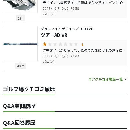
デザインは最高です。打感は柔らかです。ピンタイプのパターからの買い替えでこのパターは重さがあるので私にはあまり合いませんでした。慣れかもしれませんが。検討されている方は試打されてください。他人と被りたくない物欲のある方はおススメします。
2018/10/9（火）20:59
バロン1
2件
グラファイトデザイン／TOUR AD
ツアーAD VR
1
先中調子ばかり使っていたのでたまには他の調子に手を出してしまったのが失敗でした。飛距離も落ち、方向もまばらになりました。ヘッドスピードがあり、球筋のコントロールが出来る人には合ってるかもしれないです。 もう少し練習してみます。泣
2018/10/9（火）20:47
バロン1
40件
ギアクチコミ履歴一覧
ゴルフ場クチコミ履歴
Q&A質問履歴
Q&A回答履歴