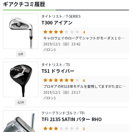
ギアクチコミ履歴
タイトリスト／T-SERIES
T300 アイアン
4
キャロウェイのローグでシャフトがモーダス１０５を使用していましたが手首の慢性的な痛みの為カーボンシャフトのアイアンを探していてT300を購入しました。シャフトの重さや調子が全然違うので心配してましたが飛距離アップにつながりました。最初は違和感があったが次第に慣れてきました。残念な所は全番手同じデザインのバックフェイスにしてほしかった。
2019/12/1（日）23:42
バロン1
6件
タイトリスト／TS
TS1 ドライバー
6
プロギアのRS18年モデルを愛用してますがたまには違うドライバーを打ってみたくなり購入しました。一発の飛びはRSが勝ちますが、方個性はTS1の方が良いと思います。RSと比べてシャローフェースで心配してましたが打点がズレてもあまり飛距離が変わりません。エピックフラッシュスターも打ってみましたが、私にはAIフラッシュフェースの恩恵を感じられなかったので購入に至らずでした。TS1にして大満足です。ちなみに試打されてからの購入を強く勧めます。総重量が軽いので…
2019/12/1（日）23:17
バロン1
42件
クリーブランドゴルフ／TFi
TFi 2135 SATIN パター RHO
3