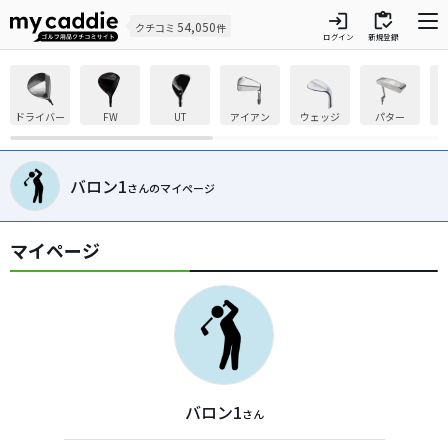
login
inventory
54,050
クチコミ
件
ログイン
新規登録
ドライバー
FW
UT
アイアン
ウェッジ
パター
バロン1
さんのマイページ
マイページ
バロン1
さん