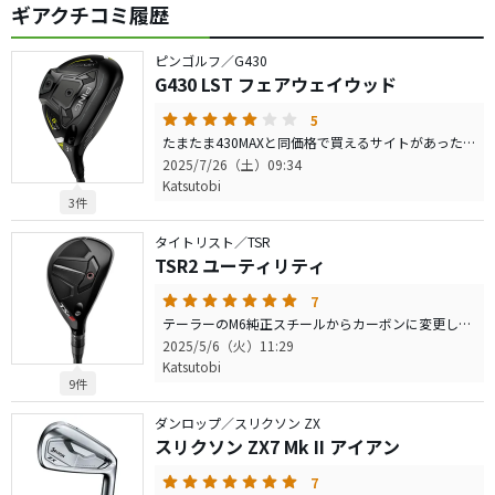
ギアクチコミ履歴
ピンゴルフ／G430
G430 LST フェアウェイウッド
5
たまたま430MAXと同価格で買えるサイトがあったためそれだったらと思いMAXの5Wと一緒に購入しました。 正直、MAXとの価格差分の性能差は感じられませんでした。(まあ価格差なく買えたのでよしとしますが) 打感がパカッという感じでチタンで想像していた爽快感はさほど得られません。 飛距離は飛ぶ方だと思いますのでMAXと同じ価格なら試しても良いかと思いますが一度試打することを推奨します。
2025/7/26（土）09:34
Katsutobi
3件
タイトリスト／TSR
TSR2 ユーティリティ
7
テーラーのM6純正スチールからカーボンに変更したくなり物色していた際、TENSEI PRO 1K HYBRID70SのTSR2を見つけて試打、購入しました。 引っ掛け、それを嫌って右プッシュ持ちですが、これは振りやすくしなり過ぎることもなくストレート～ドローで210-200yが安定して打ててます。打感も心地良いです。芯にあたれば。 是非試打してみることをオススメします！
2025/5/6（火）11:29
Katsutobi
9件
ダンロップ／スリクソン ZX
スリクソン ZX7 Mk II アイアン
7