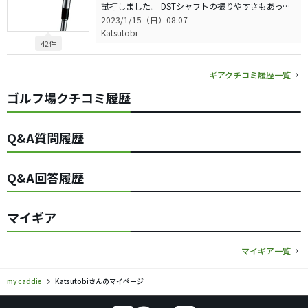
試打しました。 DSTシャフトの振りやすさもあってか打点が安定しました。打感は柔らかくも厚く感じ好感触です。前作からの値上がり感はありますが買う価値は絶対あります。ジワジワ納期が延びていることもありポチることを余儀なくされました。
2023/1/15（日）08:07
Katsutobi
42件
ギアクチコミ履歴一覧
ゴルフ場クチコミ履歴
Q&A質問履歴
Q&A回答履歴
マイギア
マイギア一覧
my caddie
Katsutobiさんのマイページ