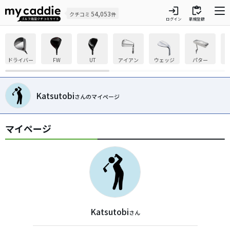
login
inventory
54,053
クチコミ
件
ログイン
新規登録
ドライバー
FW
UT
アイアン
ウェッジ
パター
Katsutobi
さんのマイページ
マイページ
Katsutobi
さん