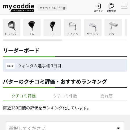
login
inventory
54,059
クチコミ
件
ログイン
新規登録
ドライバー
FW
UT
アイアン
ウェッジ
パター
リーダーボード
ウィンダム選手権 3日目
PGA
パターのクチコミ評価・おすすめランキング
クチコミ評価
クチコミ件数
売れ筋
直近180日間の評価をランキング化しています​。