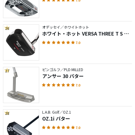
7.0
オデッセイ／ホワイトホット
26
ホワイト・ホット VERSA THREE T S パ
ター
7.0
ピンゴルフ／PLD MILLED
27
アンサー 30 パター
7.0
L.A.B. Golf／OZ.1
28
OZ.1i パター
7.0