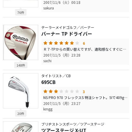
2007/11/6（火）00:18
sakura
76件
テーラーメイドゴルフ／バーナー
バーナー TP ドライバー
6
Ｒ７-TPからの買い替えですが、違和感なくすぐに使いこなせるようになりました。またＲ７では１０球に１球ぐらいがドロップする感じがあった。機械を使用し計測したときも、同様の傾向があった。 最終的にFT-iと悩んだが,FT-iもR7同様10球に１球ぐらいの割合で 飛距離が極端に落ちるときが見られたので、現状バーナーTPが自分にはベストの選択だった。
2007/11/5（月）23:28
sachi
148件
タイトリスト／CB
695CB
3
NS PRO 970 フレックスS 特注シャフト。5Iで409g、バランスD1でした。このヘッドにこのシャフトは役不足です。重いシャフト程、性能を発揮できるでしょう。ダイナミックゴールドがベストだと思います。 もう少しソール幅が薄い方が抜けが良くて扱い易いかなと思いました。この手のアイアンとしては操作性は高いとは言えず、695MBや660の方が良いと思う人も多いはず。 キャビティ効果は確かに感じられる。芯は見た目より広いです。 ともかくダイナミックゴールドならもっと評価は高くなります。
2007/11/5（月）23:27
kmgg
20件
ブリヂストンスポーツ／ツアーステージ
ツアーステージ X-UT