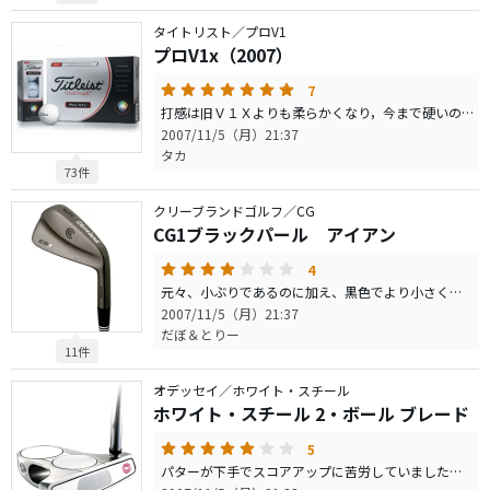
タイトリスト／プロV1
プロV1x（2007）
7
打感は旧Ｖ１Ｘよりも柔らかくなり，今まで硬いのがと思った方にもいいのではないでしょうか。飛距離、スピンともに満足のボールです。ボールもしっかり高弾道ですよ。
2007/11/5（月）21:37
タカ
73件
クリーブランドゴルフ／CG
CG1ブラックパール アイアン
4
元々、小ぶりであるのに加え、黒色でより小さく見えるヘッド。トップブレードも薄く、クラブを構えたときはその小ささに驚かされた。ただ、へッドが小さい分、振り抜の良さは抜群。ヘッド素材のためか、打感も非常にソフト。MP-37も併用してるが、MP-37のほうがひと一回大きく感じる。また、ミスに対してはCG1のほうが寛容か？個人的にはCG1のほうが扱い易く感じる。
2007/11/5（月）21:37
だぼ＆とりー
11件
オデッセイ／ホワイト・スチール
ホワイト・スチール 2・ボール ブレード
5
パターが下手でスコアアップに苦労していましたが、非常にスコアアップに貢献しています。