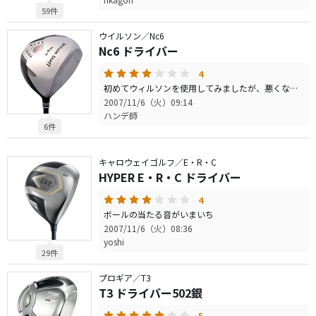
59件
ウイルソン／Nc6
Nc6 ドライバー
4
初めてウィルソンを使用してみましたが、悪くない。事情があり少しやさしいクラブを探していたのですが、構えたときに違和感なかったため購入しました。今は旧モデルになってるのでお買い得と思います。
2007/11/6（火）09:14
ハンデ師
6件
キャロウェイゴルフ／E・R・C
HYPER E・R・C ドライバー
4
ボールの当たる音がいまいち
2007/11/6（火）08:36
yoshi
29件
プロギア／T3
T3 ドライバー502銀
5