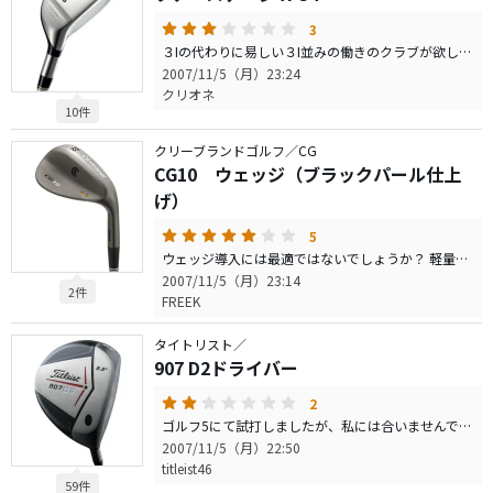
3
３Iの代わりに易しい３I並みの働きのクラブが欲しい、という思いで買いました。方向性は結構高いと思います。スピンはUTということで期待してなかったんですが意外とあります。全体的に良いクラブですが唯一の不満は『打感』ですね。
2007/11/5（月）23:24
クリオネ
10件
クリーブランドゴルフ／CG
CG10 ウェッジ（ブラックパール仕上
げ）
5
ウェッジ導入には最適ではないでしょうか？ 軽量スチールで操作性が良いこと。 ガンメタ仕上げで手入れが楽なこと。 ロフトと共にバンス角が選べること。 コストパフォーマンスも十分だと思いますが・・。 如何でしょうか！？
2007/11/5（月）23:14
2件
FREEK
タイトリスト／
907 D2ドライバー
2
ゴルフ5にて試打しましたが、私には合いませんでした。打ち方の問題もあると思いますが、弾道が吹け上がるのと とにかく右にスッポ抜けます。シャフトも、ランバックス7x07 Sは、ダウンスイングでしなり過ぎてタイミングがあいませんでした。Ｘシャフトで打って見たいですが、ショップにはありませんでした。Sシャフトは、柔らか過ぎる感じがします。最近のシャフト表示は、以前と比べるとソフトな感じですね。
2007/11/5（月）22:50
titleist46
59件