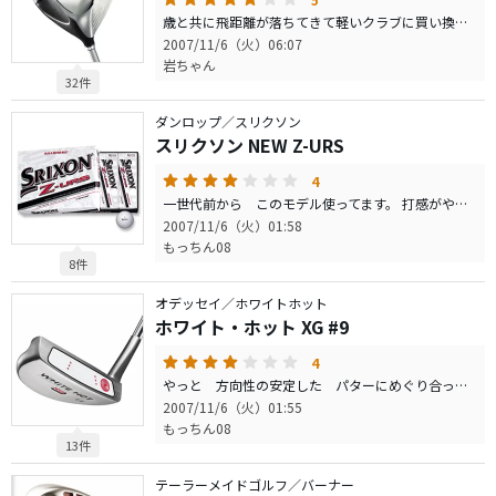
歳と共に飛距離が落ちてきて軽いクラブに買い換えました。 「簡単ドライバーできました」のCMに誘われて…(^ム^) 買ってまだ１ヶ月ちょいですが、飛距離、方向性とも まずまずと満足してます。\(◎o◎)／！
2007/11/6（火）06:07
岩ちゃん
32件
ダンロップ／スリクソン
スリクソン NEW Z-URS
4
一世代前から このモデル使ってます。 打感がやわらかく 吸い付きすぎず いい感じで 飛んでってくれます。 スピンもそれなりに きいてくれますし、傷にも ぞんがい 強く感じます。
2007/11/6（火）01:58
もっちん08
8件
オデッセイ／ホワイトホット
ホワイト・ホット XG #9
4
やっと 方向性の安定した パターにめぐり合った感じです。 クラブは 人それぞれにあったりあわなかったり、 今まで 安定しなかったパターがやっと 落ち着いてきました。 ミケルソンモデルってことでも 好きないいクラブだと思います。
2007/11/6（火）01:55
もっちん08
13件
テーラーメイドゴルフ／バーナー