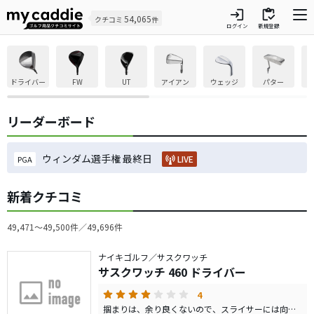
login
inventory
54,065
クチコミ
件
ログイン
新規登録
ドライバー
FW
UT
アイアン
ウェッジ
パター
リーダーボード
ウィンダム選手権 最終日
LIVE
PGA
新着クチコミ
49,471〜49,500件／49,696件
ナイキゴルフ／サスクワッチ
サスクワッチ 460 ドライバー
4
掴まりは、余り良くないので、スライサーには向いていないと思います。 基本的にヘッドを操作するタイプのクラブではないので、何も考えずに振れて、なおかつ左へのミスに悩んでいる人に向いているのではないでしょうか。