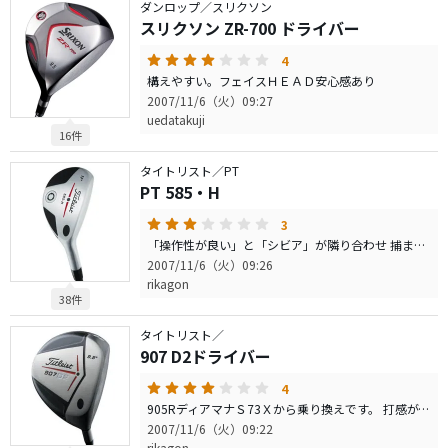
ダンロップ／スリクソン
スリクソン ZR-700 ドライバー
4
構えやすい。フェイスＨＥＡＤ安心感あり
2007/11/6（火）09:27
uedatakuji
16件
タイトリスト／PT
PT 585・H
3
「操作性が良い」と「シビア」が隣り合わせ 捕まりがいい
2007/11/6（火）09:26
rikagon
38件
タイトリスト／
907 D2ドライバー
4
905RディアマナＳ73Ｘから乗り換えです。 打感がよく、打球も高く上がります。 シャフトはディアマナの方が素直のような気がしますが、 ヘッドの走りはランバックスの方がいいように思います。
2007/11/6（火）09:22
rikagon