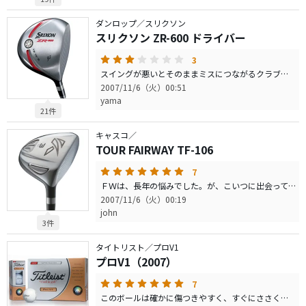
ダンロップ／スリクソン
スリクソン ZR-600 ドライバー
3
スイングが悪いとそのままミスにつながるクラブです。
2007/11/6（火）00:51
yama
21件
キャスコ／
TOUR FAIRWAY TF-106
7
ＦＷは、長年の悩みでした。が、こいつに出会ってから、一変しました。 構えやすいし、狙った所に飛んでいくし、打感も気持ちいいです。
2007/11/6（火）00:19
john
3件
タイトリスト／プロV1
プロV1（2007）
7
このボールは確かに傷つきやすく、すぐにささくれます。が、それ以上にアプローチの狙った所に止まってくれる安心感があります。