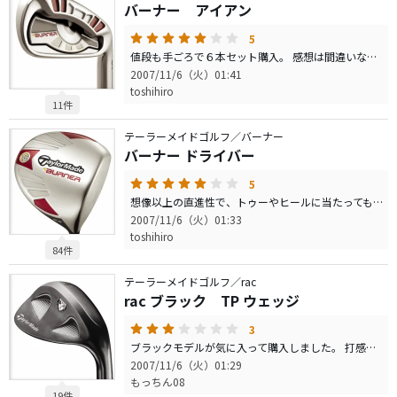
バーナー アイアン
5
値段も手ごろで６本セット購入。 感想は間違いなく飛びます！ 軽く振るだけで今までのフルスイングくらい飛ぶのでは！？ １〜２番手変わってくると思います。 ６本セットの場合Pwまでのセットになりますが、 とにかく飛距離が出るため、 100ヤード辺りの微調整は難しく、 バーナーで揃えるなら他にAwも必要かと思います。
2007/11/6（火）01:41
toshihiro
11件
テーラーメイドゴルフ／バーナー
バーナー ドライバー
5
想像以上の直進性で、トゥーやヒールに当たっても曲がりにくい！ また、芯をくったときの打感も良く気持ちよく振れます。 自分はロフト角10.5を購入しましたが、 球威がなかなか出にくく、 途中で失速してしまうのが残念なところ。 今10.5を使ってる方は9.5でも丁度いいのでは！？ 初心者の方から楽に思い切り使えるクラブだと思います！
2007/11/6（火）01:33
toshihiro
84件
テーラーメイドゴルフ／rac
rac ブラック TP ウェッジ
3
ブラックモデルが気に入って購入しました。 打感がいまいちだったのが残念、スピンも思ったよりは今一だ、 でも かっこいいフェイスに現役続行中です。
2007/11/6（火）01:29
もっちん08
19件