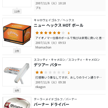
2007/11/6（火）10:18
ブヒ
11件
キャロウェイゴルフ／ヘックス
ニュー ヘックス HOT ボール
6
アイオノマー仕様のボールで飛びは非常に良いと思います。 また、打感も良く方向性も十分あります。
2007/11/6（火）09:53
hhamachan
2件
スコッティ・キャメロン／スコッティ・キャメロン
デツアー パター
2
打感等いう事なしですが、おしりのライン通りテークバックすると、ＩＮに引きすぎ押し出すようになってしまいました。 思った以上に右に出るので練習グリーンまで行ってラウンドには使いませんでした…。
2007/11/6（火）09:38
rikagon
6件
テーラーメイドゴルフ／バーナー
バーナー ドライバー