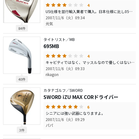
4
US仕様を並行輸入業者で購入。日本仕様に比し05インチ長く、10ｇ程度ヘッドが重いらしい。リシャフト前提なので試しにRを購入した。 打感：この手の大型MOIヘッドの中ではぴか一。 方向性：RシャフトではH/Sアウトサイドイン系の私のスィングではドスラ ばかり。ヘッドが戻りきれない感じ。（DIAMANA S63にリシャフ ト後は軽いフェードに安定） 価格：並行輸入物は28000円と大変リーズナブル。 総合評価：TP/ノーマル/ドローと出してくれているので、自分の球筋にあったクラブをチョイスしやすい。「異形」と言われるほど違和感の無い大型ヘッドと相俟って「イマドキ」のトップランナーたる仕上がりを見せていると思います。純正使用を前提とするならUSモデルでもH/S42ｍまではSでOKだと思います。
2007/11/6（火）09:34
元気
84件
タイトリスト／MB
695MB
4
キャビティではなく、マッスルなので優しくはないですが、 マッスルの中ではやさしく、ボールも高く上がります。 中級者でも使えるマッスルだと思います。
2007/11/6（火）09:33
rikagon
40件
カタナゴルフ／SWORD
SWORD iZU MAX CORドライバー
6
シニアには強い武器になりますよ。
2007/11/6（火）09:29
パパ
3件