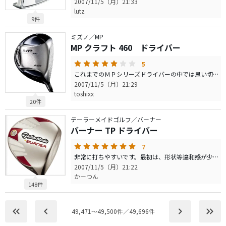
2007/11/5（月）21:33
lutz
9件
ミズノ／MP
MP クラフト 460 ドライバー
5
これまでのＭＰシリーズドライバーの中では思い切り振り抜けると思います。また、打感もとても良く、飛距離も出ます。構えたときの安心感があります。つかまり過ぎることもなく、私はヘッドスピード４８程度ですが、ヘッドスピードの速い人が叩いても左を怖がらなくても良さそうです。これなら狭いフェアウェーも大丈夫、スコアーメイクの武器になると思います。
2007/11/5（月）21:29
toshixx
20件
テーラーメイドゴルフ／バーナー
バーナー TP ドライバー
7
非常に打ちやすいです。最初は、形状等違和感が少しありましたが、試打してみると打ちやすく、飛距離も出ているようです。また、友人が三菱のディアマナ青S６３にしたので試打させてもらったところ、さらに安定していました。
2007/11/5（月）21:22
かーつん
148件
keyboard_double_arrow_left
keyboard_arrow_left
keyboard_arrow_right
keyboard_double_arrow_right
49,471〜49,500件／49,696件