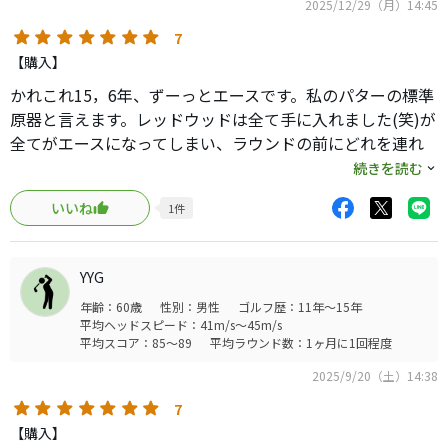
2025/12/29（月）14:45
7
【購入】
かれこれ15，6年、ずーっとエースです。私のパターの標準
原器と言えます。レッドウッドは全て手に入れました(笑)が
全てがエースになってしまい、ラウンドの前にどれを連れ
て行くかうれしい悩みになっていて一人でニヤニヤしてい
続きを読む
ます。キャメロン他素晴らしいパターがありますが、レッ
いいね
1
件
ドウッドは持つことがステータスになるようなパターでは
ないと大半のゴルファーは誰もが思っています（あまり知
られてないし、ピンは一杯良いパターを今も出しています
YYG
ので）。しかし、それがこのシリーズの魅力で、これは使
年齢：60歳
性別：男性
ゴルフ歴：11年～15年
ってナンボの、使っている人が一番喜びを感じられる要素
平均ヘッドスピード：41m/s～45m/s
が一杯詰まっているパターばかりなのだと思っています。も
平均スコア：85～89
平均ラウンド数：1ヶ月に1回程度
う古いパターであるので今後、中古も少なくなると思いま
2025/9/20（土）14:38
すが、私としては大事に丁寧に全てを使って行こうと思い
ます。
7
【購入】