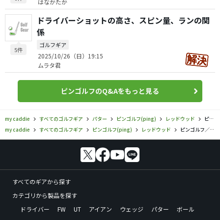
はなかたか
ドライバーショットの高さ、スピン量、ランの関
係
ゴルフギア
5件
2025/10/26（日）19:15
ムラタ君
ピンゴルフのQ&Aをもっと見る
my caddie
すべてのゴルフギア
パター
ピンゴルフ(ping)
レッドウッド
ピンゴルフ／レッドウッド／レッドウッド Anser パターの口コミ評価
my caddie
すべてのゴルフギア
ピンゴルフ(ping)
レッドウッド
ピンゴルフ／レッドウッド／レッドウッド Anser パターの口コミ評価
すべてのギアから探す
カテゴリから製品を探す
ドライバー
FW
UT
アイアン
ウェッジ
パター
ボール