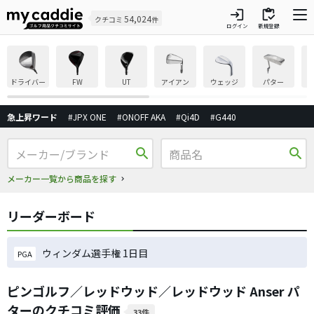
login
inventory
54,024
クチコミ
件
ログイン
新規登録
ドライバー
FW
UT
アイアン
ウェッジ
パター
急上昇ワード
#JPX ONE
#ONOFF AKA
#Qi4D
#G440
search
search
メーカー一覧から商品を探す
リーダーボード
ウィンダム選手権 1日目
PGA
ピンゴルフ／レッドウッド／レッドウッド Anser パ
ターのクチコミ評価
33件