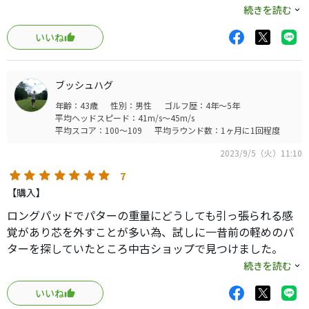
すが、トータルで最近のパターに比べて遜色なく、デザイ
続きを読む
ンや質感は高いと思いました。打感は固いというほどでは
いいね
なく「丁度よい」という感触です。
しばらく使い込んでもようと思います。
ブッシュハグ
年齢：43歳
性別：男性
ゴルフ歴：4年～5年
平均ヘッドスピード：41m/s～45m/s
平均スコア：100～109
平均ラウンド数：1ヶ月に1回程度
2023/9/5（火）11:10
7
【購入】
ロングパッドでパターの重量にどうしても引っ張られる感
覚があり芯を外すことが多い為、試しに一昔前の軽めのパ
ターを探していたところ中古ショップで見つけました。
現代のパターに比べると芯は狭いと思いますが、手首が引
続きを読む
っ張られる感覚がなく、自然に振れます。
いいね
無理に合わせずオートマチックに任せると距離感も合わせ