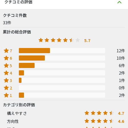
クチコミの評価
クチコミ件数
33件
累計の総合評価
5.7
star
7
12件
star
6
10件
star
5
6件
star
4
2件
star
3
1件
star
2
0件
star
1
2件
カテゴリ別の評価
4.7
構えやすさ
4.6
方向性