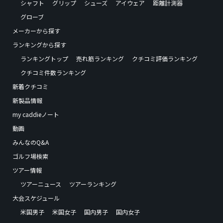
シャフト
グリップ
シューズ
アイウェア
距離計測器
グローブ
メーカーから探す
ランキングから探す
ランキングトップ
売れ筋ランキング
クチコミ評価ランキング
クチコミ件数ランキング
新着クチコミ
新製品情報
my caddieノート
動画
みんなのQ&A
ゴルフ場検索
ツアー情報
ツアーニュース
ツアーランキング
大会スケジュール
米国男子
米国女子
国内男子
国内女子