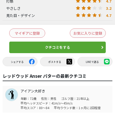
4.7
打感
3.2
やさしさ
4.7
見た目・デザイン
マイギアに登録
お気に入りに登録
クチコミをする
シェアする
ポストする
LINEで送る
レッドウッド Anser パターの最新クチコミ
アイアン大好き
年齢：72歳
性別：男性
ゴルフ歴：21年以上
平均ヘッドスピード：41m/s～45m/s
平均スコア：80～84
平均ラウンド数：1ヶ月に2回程度