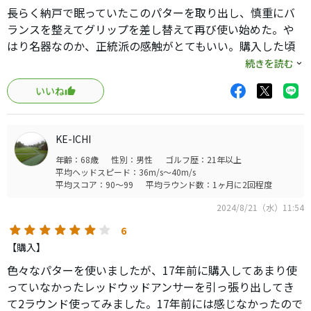
長らく納戸で眠っていたこのパターを取り出し、慎重にバ
ランスを整えてグリップを差し替えて再び使い始めた。や
はり名器なのか、正統派の感触がとてもいい。購入した頃
よりはだいぶ上達したはずなので、もう一度初心に帰って
続きを読む
使ってみたい。
いいね
KE-ICHI
年齢：68歳
性別：男性
ゴルフ歴：21年以上
平均ヘッドスピード：36m/s～40m/s
平均スコア：90～99
平均ラウンド数：1ヶ月に2回程度
2024/8/21（水）11:54
6
【購入】
色々なパターを使いましたが、17年前に購入してあまり使
っていなかったレッドウッドアンサーを引っ張り出してき
て2ラウンド使ってみました。17年前には感じなかったので