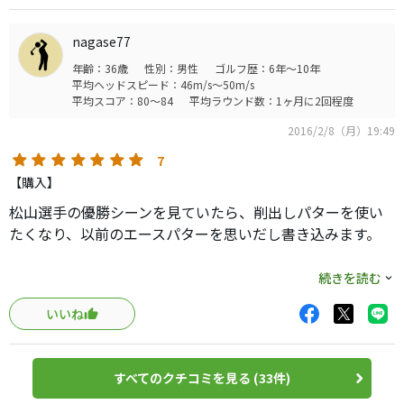
やすくロングよりショート、ミドルでのタッチが抜群に良
くなりました。
nagase77
見た目も美しく、所有欲を存分に満たせます。
年齢：36歳
性別：男性
ゴルフ歴：6年～10年
技術の革新がめざましい近代クラブの中でパターだけは年
平均ヘッドスピード：46m/s～50m/s
季が入っても色褪せないので、これから新たな相棒として
平均スコア：80～84
平均ラウンド数：1ヶ月に2回程度
大事に使っていこうと思います。
2016/2/8（月）19:49
7
【購入】
松山選手の優勝シーンを見ていたら、削出しパターを使い
たくなり、以前のエースパターを思いだし書き込みます。
オーソドックスなPINGのピン型パターです。
続きを読む
購入当時は「重くて安定するなー」なんて感じでしたが、
いいね
今や軽めの部類ですかね。
特にインサートはなく、若干ミーリングがありますが特に
すべてのクチコミを見る (33件)
影響はないですね。