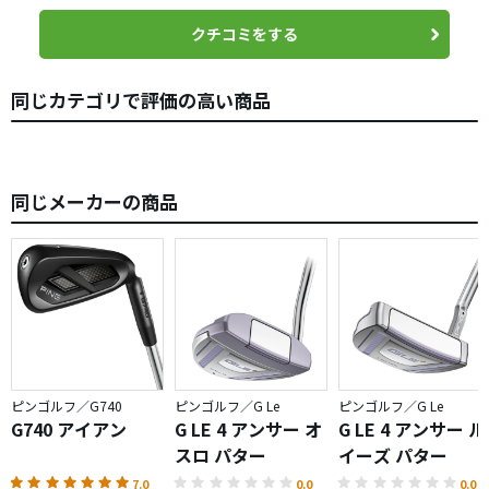
PING特有の重量配分で上下の打点のブレには強い印象があ
クチコミをする
ります。
同じカテゴリで評価の高い商品
現状では303ステンレの削り出しパターは発売されていませ
んが、TR溝搭載の削り出しパターが出たら買いそうです。
個人的好みはAnser2よりAnser型です。
同じメーカーの商品
ピンゴルフ／G740
ピンゴルフ／G Le
ピンゴルフ／G Le
G740 アイアン
G LE 4 アンサー オ
G LE 4 アンサー ル
スロ パター
イーズ パター
7.0
0.0
0.0