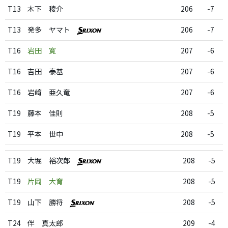
T13
木下 稜介
206
-7
T13
発多 ヤマト
206
-7
T16
岩田 寛
207
-6
T16
吉田 泰基
207
-6
T16
岩﨑 亜久竜
207
-6
T19
藤本 佳則
208
-5
T19
平本 世中
208
-5
T19
大堀 裕次郎
208
-5
T19
片岡 大育
208
-5
T19
山下 勝将
208
-5
T24
伴 真太郎
209
-4