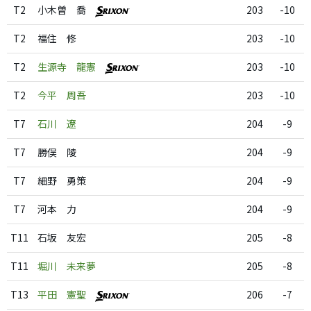
T2
小木曽 喬
203
-10
T2
福住 修
203
-10
T2
生源寺 龍憲
203
-10
T2
今平 周吾
203
-10
T7
石川 遼
204
-9
T7
勝俣 陵
204
-9
T7
細野 勇策
204
-9
T7
河本 力
204
-9
T11
石坂 友宏
205
-8
T11
堀川 未来夢
205
-8
T13
平田 憲聖
206
-7