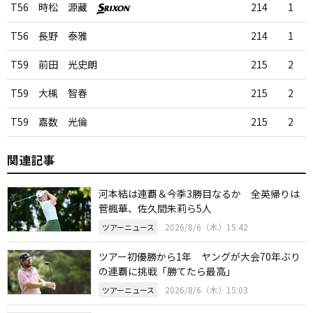
T56
時松 源藏
214
1
T56
長野 泰雅
214
1
T59
前田 光史朗
215
2
T59
大槻 智春
215
2
T59
嘉数 光倫
215
2
関連記事
河本結は連覇＆今季3勝目なるか 全英帰りは
菅楓華、佐久間朱莉ら5人
2026/8/6（木）15:42
ツアーニュース
ツアー初優勝から1年 ヤングが大会70年ぶり
の連覇に挑戦「勝てたら最高」
2026/8/6（木）15:03
ツアーニュース