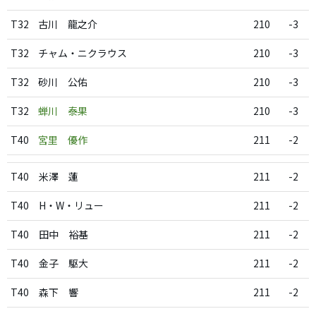
T32
古川 龍之介
210
-3
T32
チャム・ニクラウス
210
-3
T32
砂川 公佑
210
-3
T32
蝉川 泰果
210
-3
T40
宮里 優作
211
-2
T40
米澤 蓮
211
-2
T40
H・W・リュー
211
-2
T40
田中 裕基
211
-2
T40
金子 駆大
211
-2
T40
森下 響
211
-2