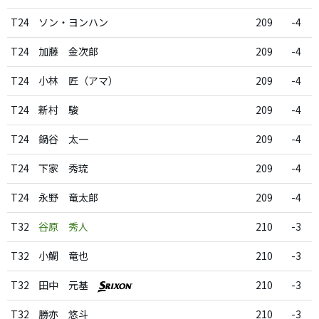
T24
ソン・ヨンハン
209
-4
T24
加藤 金次郎
209
-4
T24
小林 匠（アマ）
209
-4
T24
新村 駿
209
-4
T24
鍋谷 太一
209
-4
T24
下家 秀琉
209
-4
T24
永野 竜太郎
209
-4
T32
谷原 秀人
210
-3
T32
小鯛 竜也
210
-3
T32
田中 元基
210
-3
T32
勝亦 悠斗
210
-3