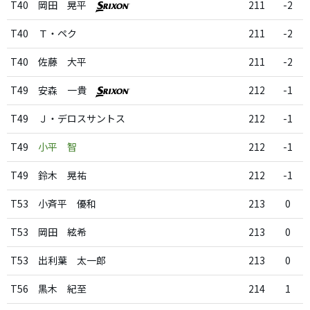
T40
岡田 晃平
211
-2
T40
Ｔ・ペク
211
-2
T40
佐藤 大平
211
-2
T49
安森 一貴
212
-1
T49
Ｊ・デロスサントス
212
-1
T49
小平 智
212
-1
T49
鈴木 晃祐
212
-1
T53
小斉平 優和
213
0
T53
岡田 絃希
213
0
T53
出利葉 太一郎
213
0
T56
黒木 紀至
214
1