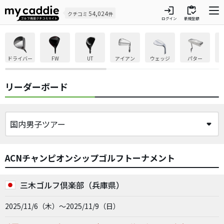
login
inventory
54,024
クチコミ
件
ログイン
新規登録
ドライバー
FW
UT
アイアン
ウェッジ
パター
リーダーボード
ACNチャンピオンシップゴルフトーナメント
三木ゴルフ倶楽部（兵庫県）
2025/11/6（木）～2025/11/9（日）