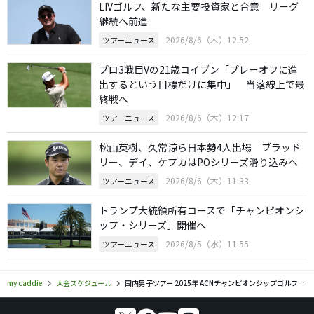
LIVゴルフ、新たな主要投資家と合意 リーグ
継続へ前進
2026/8/6（木）12:52
ツアーニュース
プロ3戦目Vの21歳コイブン「プレーオフに進
出するという目標だけに集中」 当落線上で最
終戦へ
2026/8/6（木）12:17
ツアーニュース
松山英樹、久常涼ら日本勢4人出場 ブラッド
リー、デイ、ケプカはPOシリーズ滑り込みへ
2026/8/6（木）11:33
ツアーニュース
トランプ大統領所有コースで「チャンピオンシ
ップ・シリーズ」開催へ
2026/8/5（水）11:55
ツアーニュース
my caddie
大会スケジュール
国内男子ツアー 2025年 ACNチャンピオンシップゴルフトーナメント スコア結果 リーダーボード