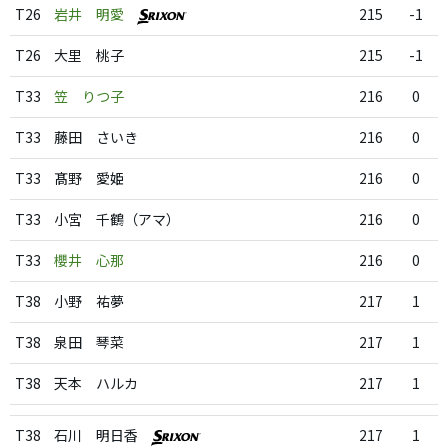
T26
岩井 明愛
215
-1
T26
大里 桃子
215
-1
T33
笠 りつ子
216
0
T33
藤田 さいき
216
0
T33
髙野 愛姫
216
0
T33
小宮 千鶴（アマ）
216
0
T33
櫻井 心那
216
0
T38
小野 祐夢
217
1
T38
泉田 琴菜
217
1
T38
天本 ハルカ
217
1
T38
石川 明日香
217
1