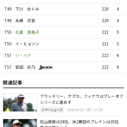
T49
下川 めぐみ
220
4
T49
永嶋 花音
220
4
T55
比嘉 真美子
221
5
T55
イ・ヒョソン
221
5
T57
リ・ハナ
222
6
T57
安田 彩乃
222
6
関連記事
ブラッドリー、ケプカ、フィナウはプレーオフ
シリーズに進めず
2026/8/10（月）17:39
ツアーニュース
松山英樹は24位、米2勝目のブレナンは35位