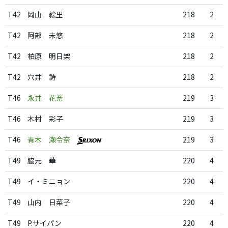
T42
岡山 絵里
218
2
T42
阿部 未悠
218
2
T42
柏原 明日架
218
2
T42
穴井 詩
218
2
T46
永井 花奈
219
3
T46
木村 彩子
219
3
T46
青木 瀬令奈
219
3
T49
脇元 華
220
4
T49
イ・ミニョン
220
4
T49
山内 日菜子
220
4
T49
P.サイパン
220
4