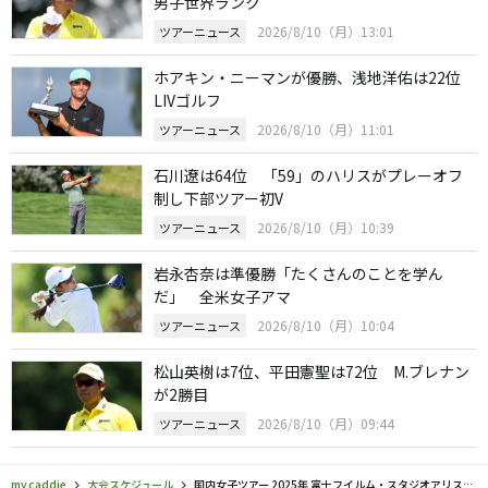
男子世界ランク
2026/8/10（月）13:01
ツアーニュース
ホアキン・ニーマンが優勝、浅地洋佑は22位
LIVゴルフ
2026/8/10（月）11:01
ツアーニュース
石川遼は64位 「59」のハリスがプレーオフ
制し下部ツアー初V
2026/8/10（月）10:39
ツアーニュース
岩永杏奈は準優勝「たくさんのことを学ん
だ」 全米女子アマ
2026/8/10（月）10:04
ツアーニュース
松山英樹は7位、平田憲聖は72位 M.ブレナン
が2勝目
2026/8/10（月）09:44
ツアーニュース
my caddie
大会スケジュール
国内女子ツアー 2025年 富士フイルム・スタジオアリス女子オープン スコア結果 リーダーボード