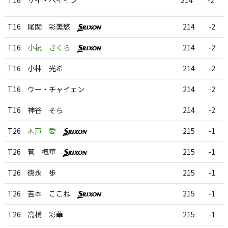
T16
サイ・ペイイン
214
-2
T16
尾関 彩美悠
214
-2
T16
小祝 さくら
214
-2
T16
小林 光希
214
-2
T16
ウー・チャイェン
214
-2
T16
神谷 そら
214
-2
T26
木戸 愛
215
-1
T26
菅 楓華
215
-1
T26
徳永 歩
215
-1
T26
吉本 ここね
215
-1
T26
高橋 彩華
215
-1