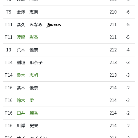
T9
金澤 志奈
210
-6
T11
髙久 みなみ
211
-5
T11
渡邉 彩香
211
-5
13
荒木 優奈
212
-4
T14
稲垣 那奈子
213
-3
T14
桑木 志帆
213
-3
T16
髙木 優奈
214
-2
T16
鈴木 愛
214
-2
T16
臼井 麗香
214
-2
T16
川岸 史果
214
-2