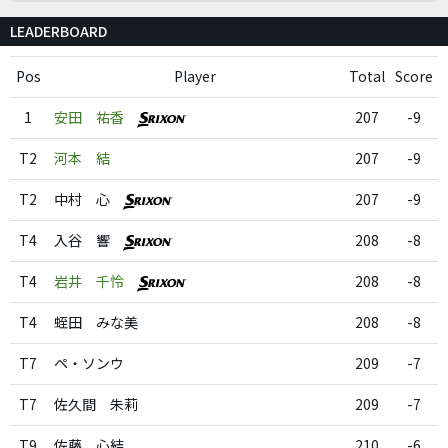
LEADERBOARD
Pos
Player
Total
Score
1
安田 祐香
207
-9
T2
河本 結
207
-9
T2
中村 心
207
-9
T4
入谷 響
208
-8
T4
岩井 千怜
208
-8
T4
蛭田 みな美
208
-8
T7
ペ・ソンウ
209
-7
T7
佐久間 朱莉
209
-7
T9
佐藤 心結
210
-6