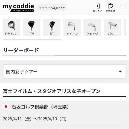
login
inventory
54,077
クチコミ
件
ログイン
新規登録
ドライバー
FW
UT
アイアン
ウェッジ
パター
リーダーボード
富士フイルム・スタジオアリス女子オープン
石坂ゴルフ倶楽部（埼玉県）
2025/4/11（金）～2025/4/13（日）