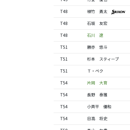
T48
植竹 勇太
T48
石坂 友宏
T48
石川 遼
T51
勝亦 悠斗
T51
杉本 スティーブ
T51
Ｔ・ペク
T54
片岡 大育
T54
長野 泰雅
T54
小斉平 優和
T54
日高 将史