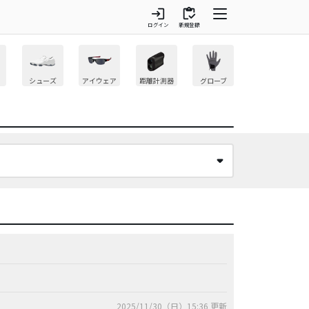
login
inventory
ログイン
新規登録
シューズ
アイウェア
距離計測器
グローブ
2025/11/30（日）15:36 更新