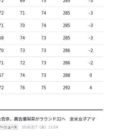
72
69
75
285
-3
72
71
74
285
-3
71
70
74
285
-3
68
74
73
285
-3
70
73
73
286
-2
71
72
73
286
-2
67
74
73
288
0
72
76
75
292
4
永杏奈、廣吉優梨菜がラウンド32へ 全米女子アマ
2026/8/7（金）11:04
アーニュース