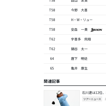
T58
森山 友貴
T58
今野 大喜
T58
H・W・リュー
T58
安森 一貴
T62
宇喜多 飛翔
T62
鍋谷 太一
64
唐下 明徒
65
亀井 康生
関連記事
石川遼は12位
ツアーニュース