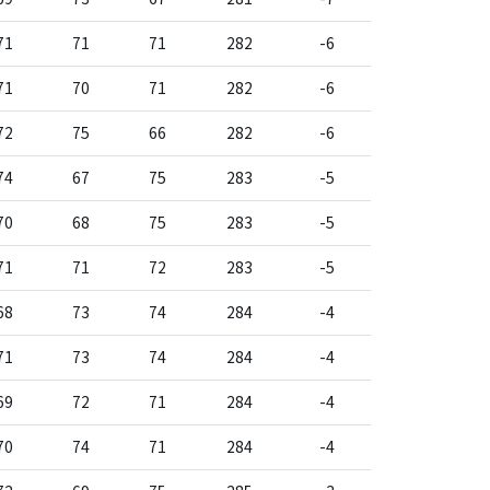
71
71
71
282
-6
71
70
71
282
-6
72
75
66
282
-6
74
67
75
283
-5
70
68
75
283
-5
71
71
72
283
-5
68
73
74
284
-4
71
73
74
284
-4
69
72
71
284
-4
70
74
71
284
-4