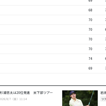
69
68
70
70
70
70
74
69
、杉浦悠太は20位発進 米下部ツアー
岩
2026/8/7（金）11:14
ツ