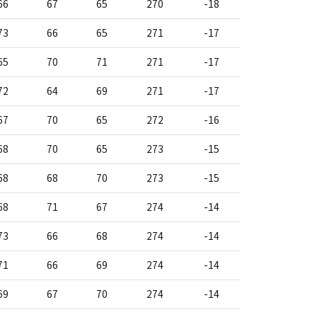
66
67
65
270
-18
73
66
65
271
-17
65
70
71
271
-17
72
64
69
271
-17
67
70
65
272
-16
68
70
65
273
-15
68
68
70
273
-15
68
71
67
274
-14
73
66
68
274
-14
71
66
69
274
-14
69
67
70
274
-14