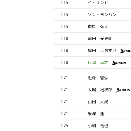
T15
イ・サンヒ
T15
ソン・ヨンハン
T15
市原 弘大
T18
前田 光史朗
T18
塚田 よおすけ
T18
片岡 尚之
T21
近藤 智弘
T21
大堀 裕次郎
T21
山田 大晟
T21
米澤 蓮
T25
小鯛 竜也