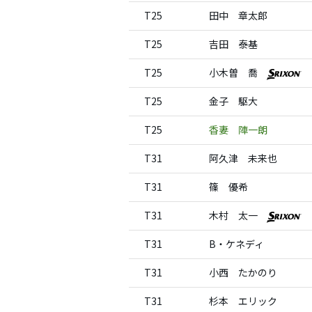
T25
田中 章太郎
T25
吉田 泰基
T25
小木曽 喬
T25
金子 駆大
T25
香妻 陣一朗
T31
阿久津 未来也
T31
篠 優希
T31
木村 太一
T31
B・ケネディ
T31
小西 たかのり
T31
杉本 エリック