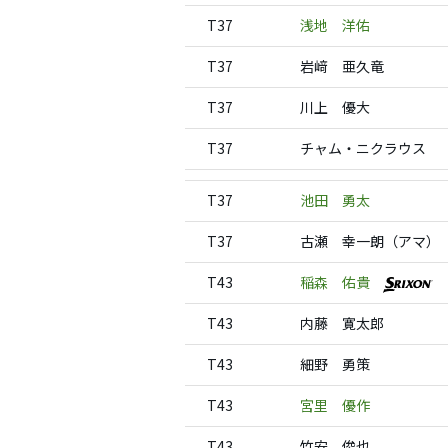
T37
浅地 洋佑
T37
岩﨑 亜久竜
T37
川上 優大
T37
チャム・ニクラウス
T37
池田 勇太
T37
古瀬 幸一朗（アマ）
T43
稲森 佑貴
T43
内藤 寛太郎
T43
細野 勇策
T43
宮里 優作
T43
竹安 俊也