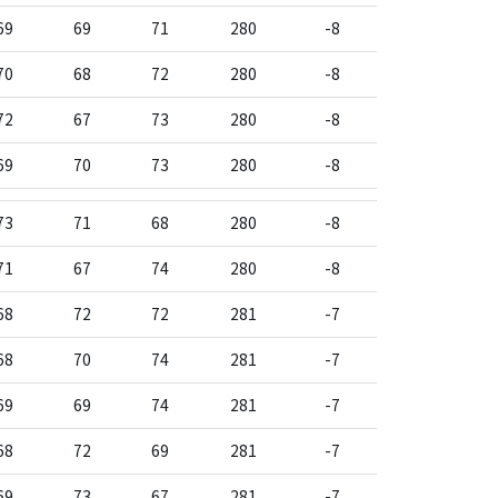
69
69
71
280
-8
70
68
72
280
-8
72
67
73
280
-8
69
70
73
280
-8
73
71
68
280
-8
71
67
74
280
-8
68
72
72
281
-7
68
70
74
281
-7
69
69
74
281
-7
68
72
69
281
-7
69
73
67
281
-7