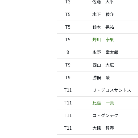
T3
佐藤 大平
T5
木下 稜介
T5
鈴木 晃祐
T5
蝉川 泰果
8
永野 竜太郎
T9
西山 大広
T9
勝俣 陵
T11
Ｊ・デロスサントス
T11
比嘉 一貴
T11
コ・グンテク
T11
大槻 智春