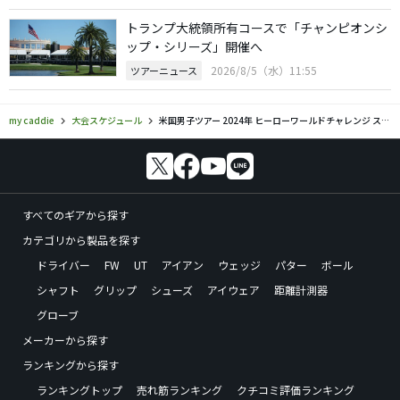
トランプ大統領所有コースで「チャンピオンシ
ップ・シリーズ」開催へ
2026/8/5（水）11:55
ツアーニュース
my caddie
大会スケジュール
米国男子ツアー 2024年 ヒーローワールドチャレンジ スコア速報 結果 リーダーボード
すべてのギアから探す
カテゴリから製品を探す
ドライバー
FW
UT
アイアン
ウェッジ
パター
ボール
シャフト
グリップ
シューズ
アイウェア
距離計測器
グローブ
メーカーから探す
ランキングから探す
ランキングトップ
売れ筋ランキング
クチコミ評価ランキング