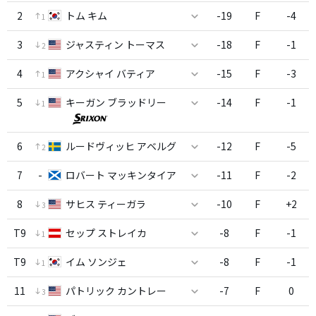
2
トム キム
-19
F
-4
1
3
ジャスティン トーマス
-18
F
-1
2
4
アクシャイ バティア
-15
F
-3
1
5
キーガン ブラッドリー
-14
F
-1
1
6
ルードヴィッヒ アベルグ
-12
F
-5
2
7
-
ロバート マッキンタイア
-11
F
-2
8
サヒス ティーガラ
-10
F
+2
3
T9
セップ ストレイカ
-8
F
-1
1
T9
イム ソンジェ
-8
F
-1
1
11
パトリック カントレー
-7
F
0
3