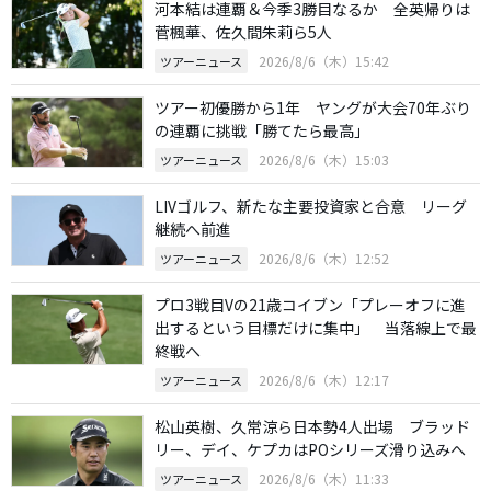
河本結は連覇＆今季3勝目なるか 全英帰りは
菅楓華、佐久間朱莉ら5人
2026/8/6（木）15:42
ツアーニュース
ツアー初優勝から1年 ヤングが大会70年ぶり
の連覇に挑戦「勝てたら最高」
2026/8/6（木）15:03
ツアーニュース
LIVゴルフ、新たな主要投資家と合意 リーグ
継続へ前進
2026/8/6（木）12:52
ツアーニュース
プロ3戦目Vの21歳コイブン「プレーオフに進
出するという目標だけに集中」 当落線上で最
終戦へ
2026/8/6（木）12:17
ツアーニュース
松山英樹、久常涼ら日本勢4人出場 ブラッド
リー、デイ、ケプカはPOシリーズ滑り込みへ
2026/8/6（木）11:33
ツアーニュース