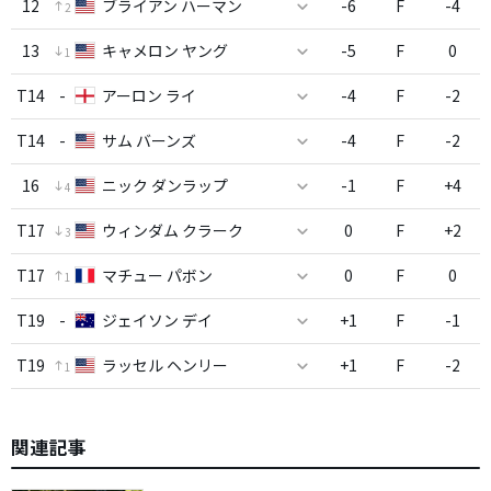
12
ブライアン ハーマン
-6
F
-4
2
13
キャメロン ヤング
-5
F
0
1
T14
-
アーロン ライ
-4
F
-2
T14
-
サム バーンズ
-4
F
-2
16
ニック ダンラップ
-1
F
+4
4
T17
ウィンダム クラーク
0
F
+2
3
T17
マチュー パボン
0
F
0
1
T19
-
ジェイソン デイ
+1
F
-1
T19
ラッセル ヘンリー
+1
F
-2
1
関連記事