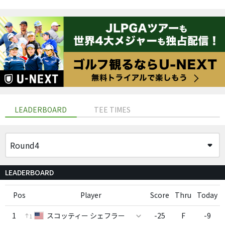
LEADERBOARD
TEE TIMES
LEADERBOARD
Pos
Player
Score
Thru
Today
1
スコッティー シェフラー
-25
F
-9
1