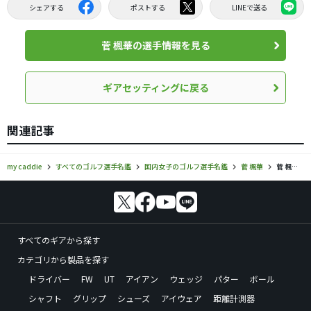
シェアする
ポストする
LINEで送る
菅 楓華の選手情報を見る
ギアセッティングに戻る
関連記事
my caddie
すべてのゴルフ選手名鑑
国内女子のゴルフ選手名鑑
菅 楓華
菅 楓華のギアセッティング・使用ギア情報
すべてのギアから探す
カテゴリから製品を探す
ドライバー
FW
UT
アイアン
ウェッジ
パター
ボール
シャフト
グリップ
シューズ
アイウェア
距離計測器