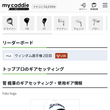
login
inventory
54,039
クチコミ
件
ログイン
新規登録
ドライバー
FW
UT
アイアン
ウェッジ
パター
リーダーボード
ウィンダム選手権 2日目
LIVE
PGA
トッププロのギアセッティング
菅 楓華のギアセッティング・使用ギア情報
Fuka Suga