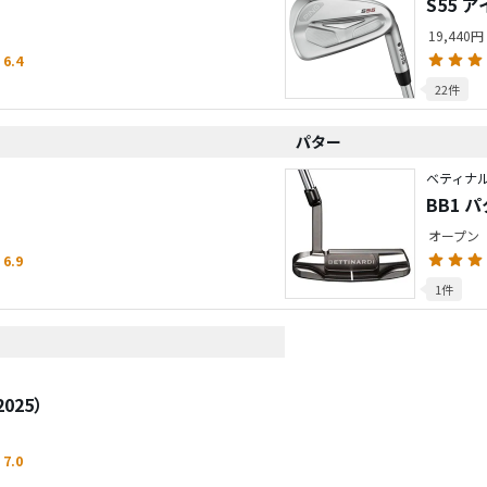
S55 
19,440
6.4
22件
パター
ベティナ
BB1 
オープン
6.9
1件
025）
7.0