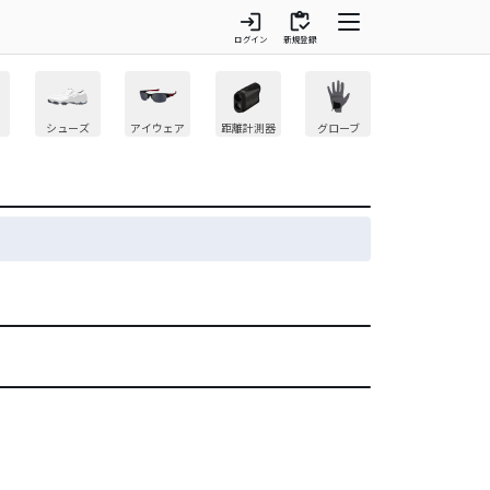
login
inventory
ログイン
新規登録
シューズ
アイウェア
距離計測器
グローブ