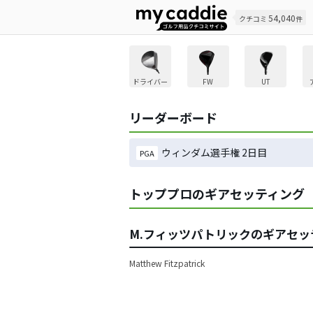
54,040
クチコミ
件
ドライバー
FW
UT
リーダーボード
ウィンダム選手権 2日目
PGA
トッププロのギアセッティング
M.フィッツパトリックのギアセ
Matthew Fitzpatrick