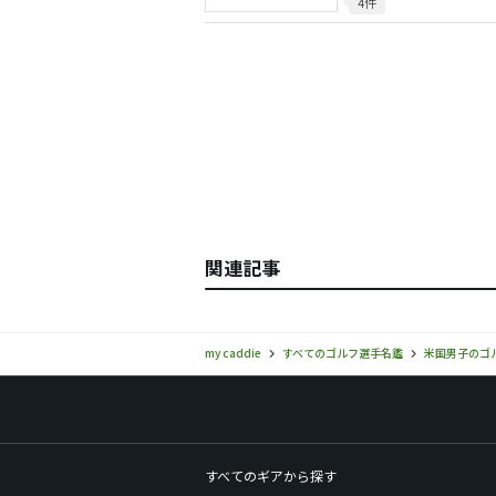
4件
関連記事
my caddie
すべてのゴルフ選手名鑑
米国男子のゴ
すべてのギアから探す