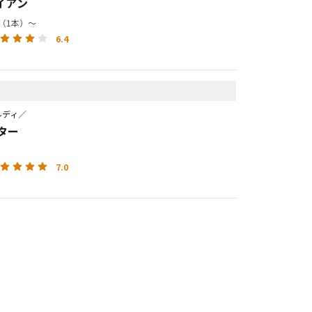
アイアン
円（1本）～
6.4
ルディ／
パター
7.0