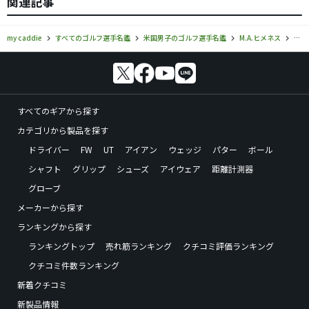
関連記事
my caddie
すべてのゴルフ選手名鑑
米国男子のゴルフ選手名鑑
M.A.ヒメネス
M.
すべてのギアから探す
カテゴリから製品を探す
ドライバー
FW
UT
アイアン
ウェッジ
パター
ボール
シャフト
グリップ
シューズ
アイウェア
距離計測器
グローブ
メーカーから探す
ランキングから探す
ランキングトップ
売れ筋ランキング
クチコミ評価ランキング
クチコミ件数ランキング
新着クチコミ
新製品情報