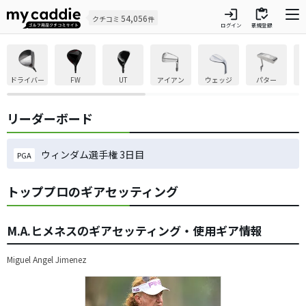
login
inventory
54,056
クチコミ
件
ログイン
新規登録
ドライバー
FW
UT
アイアン
ウェッジ
パター
リーダーボード
ウィンダム選手権 3日目
PGA
トッププロのギアセッティング
M.A.ヒメネスのギアセッティング・使用ギア情報
Miguel Angel Jimenez